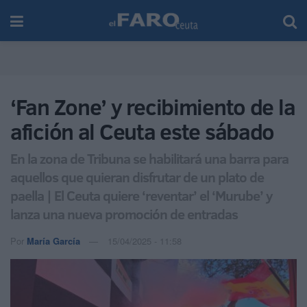
‘Fan Zone’ y recibimiento de la
afición al Ceuta este sábado
En la zona de Tribuna se habilitará una barra para
aquellos que quieran disfrutar de un plato de
paella | El Ceuta quiere ‘reventar’ el ‘Murube’ y
lanza una nueva promoción de entradas
Por
María García
15/04/2025 - 11:58