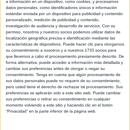
a información en un dispositivo, como cookies, y procesamos
una. Para ello será necesario también
el apoyo de la
datos personales, como identificadores únicos e información
afición
, quien siempre está cerca del conjunto de José
estándar enviada por un dispositivo para publicidad y contenido
Juan Romero, para alentarlo en las buenas y en las malas.
personalizado, medición de publicidad y contenido,
investigación de audiencia y desarrollo de servicios.
Con su
Los seguidores del Ceuta tienen claro que en esta recta
permiso, nosotros y nuestros socios podemos utilizar datos de
final serán uno de los eslabones para llegar al objetivo, por
localización geográfica precisa e identificación mediante las
características de dispositivos. Puede hacer clic para otorgarnos
lo que, ahora más que nunca,
saben que tienen que
su consentimiento a nosotros y a nuestros 1733 socios para
apoyar al máximo al conjunto caballa
.
que llevemos a cabo el procesamiento previamente descrito. De
forma alternativa, puede acceder a información más detallada y
Es por ello por lo que este sábado, antes del encuentro
cambiar sus preferencias antes de otorgar o negar su
frente al Marbella, la afición caballa tiene previsto reunirse
consentimiento.
Tenga en cuenta que algún procesamiento de
en los aledaños del
‘Alfonso Murube’
para comenzar,
sus datos personales puede no requerir de su consentimiento,
pero usted tiene el derecho de rechazar tal procesamiento. Sus
desde bien temprano, a caldear el ambiente de un duelo
preferencias se aplicarán solo a este sitio web. Puede cambiar
de suma importancia para los ceutíes.
sus preferencias o retirar su consentimiento en cualquier
momento volviendo a este sitio y haciendo clic en el botón
Fan Zone
"Privacidad" en la parte inferior de la página web.
A través de las redes sociales, el speaker del ‘Alfonso