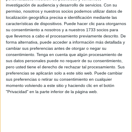
a la
falta de control sanitario y el aumento de los
investigación de audiencia y desarrollo de servicios.
Con su
riesgos relacionados con la seguridad de los
permiso, nosotros y nuestros socios podemos utilizar datos de
productos
de consumo.
localización geográfica precisa e identificación mediante las
características de dispositivos. Puede hacer clic para otorgarnos
En este sentido, el medio de comunicación Press Tetouan,
su consentimiento a nosotros y a nuestros 1733 socios para
que llevemos a cabo el procesamiento previamente descrito. De
que se ha hecho eco del diario Al Akhbar, explica que “las
forma alternativa, puede acceder a información más detallada y
operaciones de sacrificio y preparación de pollos se
cambiar sus preferencias antes de otorgar o negar su
realizan en un gran número de tiendas de venta de aves y
consentimiento.
Tenga en cuenta que algún procesamiento de
mercados semanales, tanto rurales como urbanos, en
sus datos personales puede no requerir de su consentimiento,
pero usted tiene el derecho de rechazar tal procesamiento. Sus
condiciones que carecen de los mínimos estándares de
preferencias se aplicarán solo a este sitio web. Puede cambiar
higiene y seguridad, y que
contravienen las
sus preferencias o retirar su consentimiento en cualquier
recomendaciones de la Oficina Nacional de Seguridad
momento volviendo a este sitio y haciendo clic en el botón
Sanitaria de los Productos Alimentarios
(ONSSA)”
"Privacidad" en la parte inferior de la página web.
Una situación que, según comentan, “
repercute
negativamente en la calidad de la carne de ave
y en la
salud de los consumidores”.
Asimismo, señalan que el municipio urbano de Tetuán está