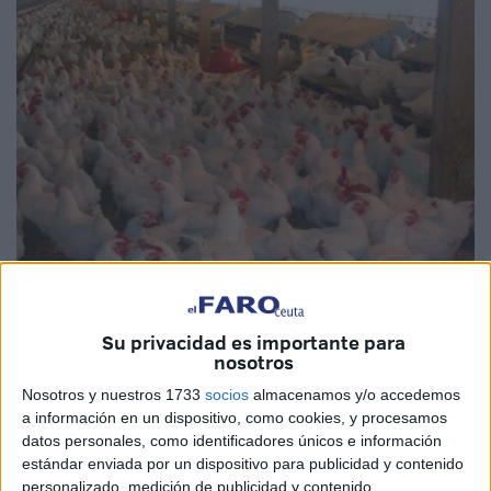
Imagen cedida
Su privacidad es importante para
nosotros
Nosotros y nuestros 1733
socios
almacenamos y/o accedemos
La
falta de mataderos modernos del sector avícola
en
a información en un dispositivo, como cookies, y procesamos
los municipios Tánger–Tetuán–Alhucemas de la región de
datos personales, como identificadores únicos e información
estándar enviada por un dispositivo para publicidad y contenido
está provocando la existencia de un problema serio debido
personalizado, medición de publicidad y contenido,