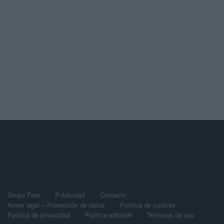
Grupo Faro
Publicidad
Contacto
Aviso legal – Protección de datos
Política de cookies
Política de privacidad
Política editorial
Términos de uso