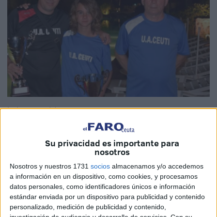
Imágenes cedidas
Su privacidad es importante para
nosotros
Este lunes una de las personas más conocidas
de la UA
Nosotros y nuestros 1731
socios
almacenamos y/o accedemos
Ceutí
ha fallecido en Ceuta.
Pedro Bermúdez
reconocido
a información en un dispositivo, como cookies, y procesamos
jugador, entrenador y sobre todo delegado del club
datos personales, como identificadores únicos e información
unionista perdió la vida después de haber superado hace
estándar enviada por un dispositivo para publicidad y contenido
unos días un infarto.
personalizado, medición de publicidad y contenido,