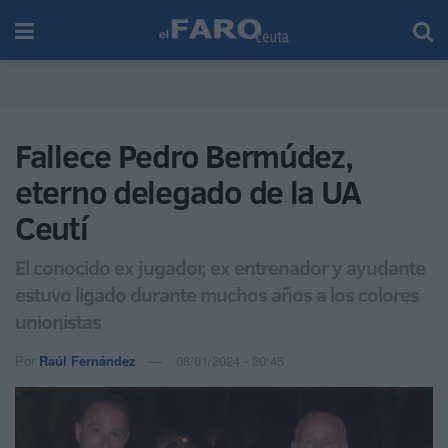
Fallece Pedro Bermúdez,
eterno delegado de la UA
Ceutí
El conocido ex jugador, ex entrenador y ayudante
estuvo ligado durante muchos años a los colores
unionistas
Por
Raúl Fernández
08/01/2024 - 20:45