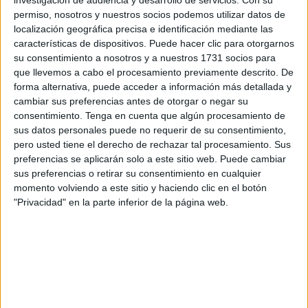
investigación de audiencia y desarrollo de servicios.
Con su
Pedro, tuvo una dilatada carrera donde pasó por todas las
permiso, nosotros y nuestros socios podemos utilizar datos de
localización geográfica precisa e identificación mediante las
facetas como
jugador, delegado, ayudante y
características de dispositivos. Puede hacer clic para otorgarnos
entrenador
; toda una trayectoria envidiable desde hace
su consentimiento a nosotros y a nuestros 1731 socios para
muchos años.
que llevemos a cabo el procesamiento previamente descrito. De
forma alternativa, puede acceder a información más detallada y
Pedro pasó por equipos históricos como el Vaquemar en el
cambiar sus preferencias antes de otorgar o negar su
que fue jugador, Moda Joven, Rácing de Ceuta y más
consentimiento.
Tenga en cuenta que algún procesamiento de
sus datos personales puede no requerir de su consentimiento,
actuales como el Ceutí y La Esperanza donde ejerció
pero usted tiene el derecho de rechazar tal procesamiento. Sus
como
monitor deportivo
. También ha jugado en el
preferencias se aplicarán solo a este sitio web. Puede cambiar
desaparecido fútbol de empresas donde jugó en el
sus preferencias o retirar su consentimiento en cualquier
Confecciones Vega.
momento volviendo a este sitio y haciendo clic en el botón
"Privacidad" en la parte inferior de la página web.
En ese equipo de Moda Joven que ascendió a categoría
nacional, tras jugar la antigua Liga del Morro, militaban
grandes jugadores como los hermanos Juan José y
Alfonso Vega, José Hernández ‘El Negro’, Manolo Alba,
Carlos o Juan Moreno entre otros.