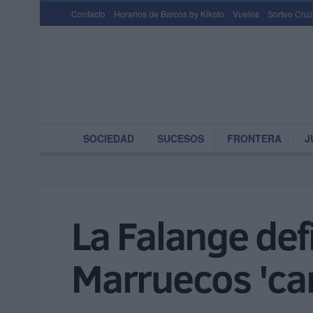
Contacto
Horarios de Barcos by Kikoto
Vuelos
Sorteo Cruz
SOCIEDAD
SUCESOS
FRONTERA
J
La Falange def
Marruecos 'cara