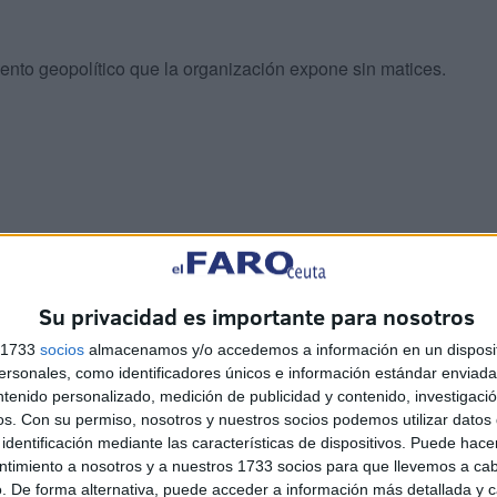
ento geopolítico que la organización expone sin matices.
uevas alianzas en el plano geoestratégico, insistiendo
acional y geopolítica.
Su privacidad es importante para nosotros
me" y recuperación del servicio militar
s 1733
socios
almacenamos y/o accedemos a información en un disposit
sonales, como identificadores únicos e información estándar enviada 
ntenido personalizado, medición de publicidad y contenido, investigaci
os.
Con su permiso, nosotros y nuestros socios podemos utilizar datos 
identificación mediante las características de dispositivos. Puede hacer
ntimiento a nosotros y a nuestros 1733 socios para que llevemos a ca
. De forma alternativa, puede acceder a información más detallada y 