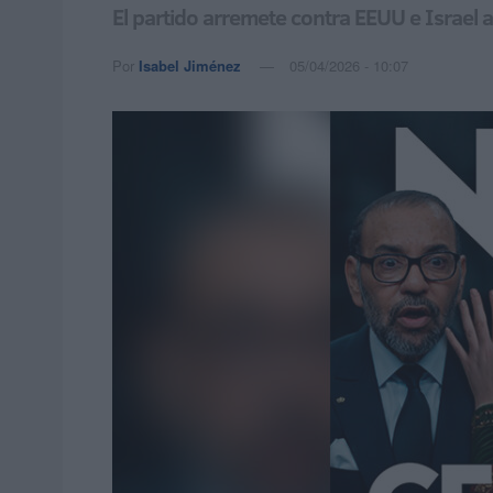
El partido arremete contra EEUU e Israel a
Por
Isabel Jiménez
05/04/2026 - 10:07