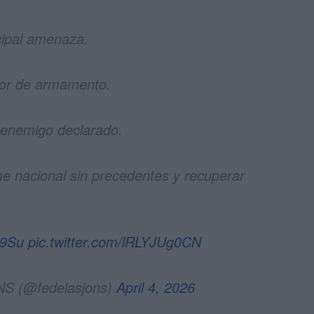
cipal amenaza.
dor de armamento.
 enemigo declarado.
nacional sin precedentes y recuperar
G9Su
pic.twitter.com/lRLYJUg0CN
NS (@fedelasjons)
April 4, 2026