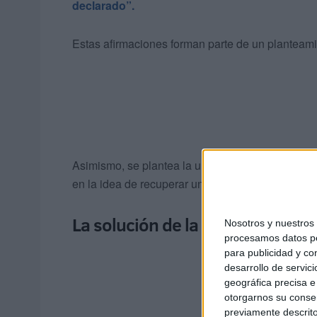
declarado”.
Estas afirmaciones forman parte de un planteami
Asimismo, se plantea la urgencia de establecer n
en la idea de recuperar una supuesta soberanía n
La solución de la Falange: "Rear
Nosotros y nuestro
procesamos datos per
para publicidad y co
desarrollo de servici
geográfica precisa e 
otorgarnos su conse
previamente descrito