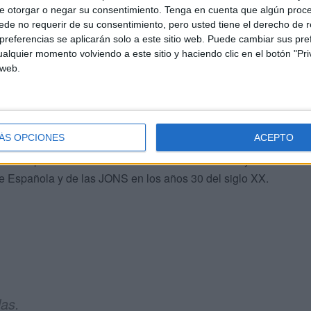
e otorgar o negar su consentimiento.
Tenga en cuenta que algún proc
de no requerir de su consentimiento, pero usted tiene el derecho de r
 que incluyen el inicio de
“un rearme nacional sin
referencias se aplicarán solo a este sitio web. Puede cambiar sus pref
litar obligatorio
, medidas que la formación vincula a la
alquier momento volviendo a este sitio y haciendo clic en el botón "Pri
 web.
rticula en una línea ideológica que remite a
mo.
ÁS OPCIONES
ACEPTO
de los postulados nacionalsindicalistas de Patria y
ge Española y de las JONS en los años 30 del siglo XX.
las.