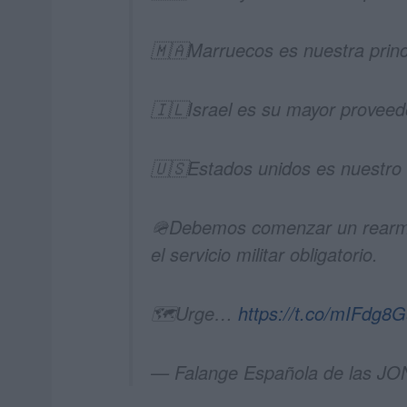
🇲🇦Marruecos es nuestra prin
🇮🇱Israel es su mayor provee
🇺🇸Estados unidos es nuestro
🪖Debemos comenzar un rearme 
el servicio militar obligatorio.
🗺Urge…
https://t.co/mIFdg8
— Falange Española de las JO