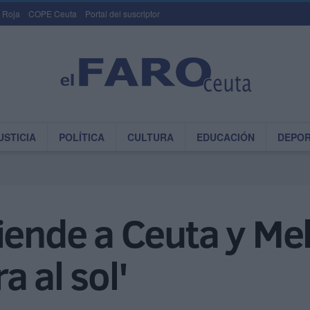
 Roja
COPE Ceuta
Portal del suscriptor
USTICIA
POLÍTICA
CULTURA
EDUCACIÓN
DEPO
iende a Ceuta y Meli
 al sol'