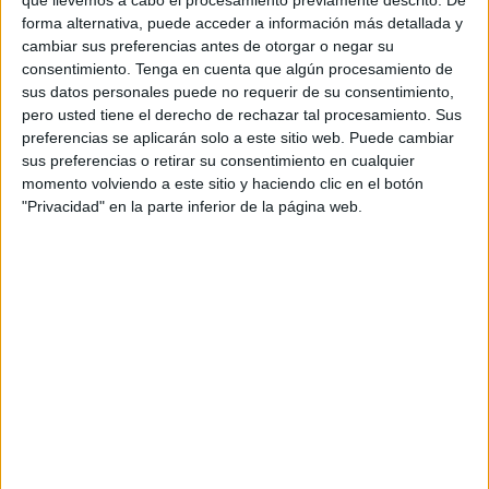
de reclusión como a personas condenadas que
forma alternativa, puede acceder a información más detallada y
cambiar sus preferencias antes de otorgar o negar su
permanecían en libertad.
consentimiento.
Tenga en cuenta que algún procesamiento de
sus datos personales puede no requerir de su consentimiento,
Según el comunicado emitido por el
Ministerio de
pero usted tiene el derecho de rechazar tal procesamiento. Sus
Justicia
, el grupo principal de beneficiarios asciende a un
preferencias se aplicarán solo a este sitio web. Puede cambiar
total de
1.182 personas
, condenadas por diversos
sus preferencias o retirar su consentimiento en cualquier
tribunales.
momento volviendo a este sitio y haciendo clic en el botón
"Privacidad" en la parte inferior de la página web.
La distribución de esta medida de gracia se ha organizado
de la siguiente manera:
Internos en centros de reclusión (1.063 personas):
de este grupo, 17 han recibido el
indulto total del
resto de la pena
, mientras que a 1.045 se les ha
concedido una
reducción de la pena de prisión
.
Asimismo, una persona ha visto conmutada su
cadena perpetua
por una pena de duración
determinada..