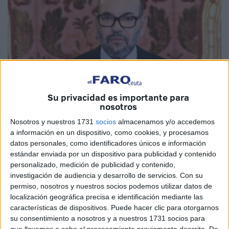
Su privacidad es importante para
nosotros
Nosotros y nuestros 1731
socios
almacenamos y/o accedemos
Foto: Agencia MAP
a información en un dispositivo, como cookies, y procesamos
datos personales, como identificadores únicos e información
estándar enviada por un dispositivo para publicidad y contenido
personalizado, medición de publicidad y contenido,
Con motivo de la celebración del
Eid al-Fitr
, el
Rey
investigación de audiencia y desarrollo de servicios.
Con su
Mohamed VI
ha concedido el
alto indulto real
a un total
permiso, nosotros y nuestros socios podemos utilizar datos de
localización geográfica precisa e identificación mediante las
de
1.201 personas
. Esta medida de clemencia, tradicional
características de dispositivos. Puede hacer clic para otorgarnos
en las grandes festividades religiosas de Marruecos,
su consentimiento a nosotros y a nuestros 1731 socios para
beneficia tanto a ciudadanos que se encuentran en centros
que llevemos a cabo el procesamiento previamente descrito. De