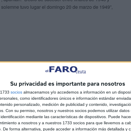
ón solemne tuvo lugar el domingo 20 de marzo de 1949”,
Su privacidad es importante para nosotros
nero sevillano Castillo Lastrucci. Desembarcó en Ceuta
no. Acudieron al taller del artista con la intención de
s 1733
socios
almacenamos y/o accedemos a información en un disposit
cuando se asomaron por sus estancias y, una vez allí,
sonales, como identificadores únicos e información estándar enviada 
ntenido personalizado, medición de publicidad y contenido, investigaci
o imagen de la hermandad.
os.
Con su permiso, nosotros y nuestros socios podemos utilizar datos 
identificación mediante las características de dispositivos. Puede hacer
ba esperándolos desde hacía tres años, momento en el
ntimiento a nosotros y a nuestros 1733 socios para que llevemos a ca
 del escultor que arribó a Ceuta y su aparición trajo
. De forma alternativa, puede acceder a información más detallada y 