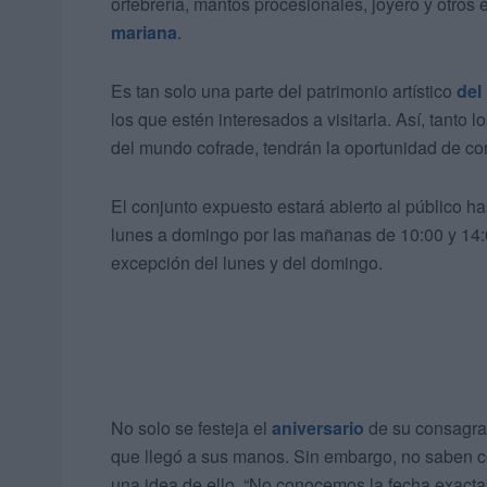
orfebrería, mantos procesionales, joyero y otro
mariana
.
Es tan solo una parte del patrimonio artístico
del
los que estén interesados a visitarla. Así, tanto
del mundo cofrade, tendrán la oportunidad de con
El conjunto expuesto estará abierto al público h
lunes a domingo por las mañanas de 10:00 y 14:00
excepción del lunes y del domingo.
No solo se festeja el
aniversario
de su consagra
que llegó a sus manos. Sin embargo, no saben c
una idea de ello. “No conocemos la fecha exacta”