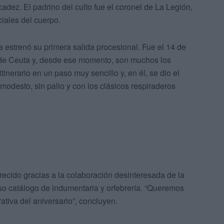
adez. El padrino del culto fue el coronel de La Legión,
ciales del cuerpo.
na estrenó su primera salida procesional. Fue el 14 de
s de Ceuta y, desde ese momento, son muchos los
inerario en un paso muy sencillo y, en él, se dio el
odesto, sin palio y con los clásicos respiraderos
recido gracias a la colaboración desinteresada de la
o catálogo de indumentaria y orfebrería. “Queremos
tiva del aniversario”, concluyen.