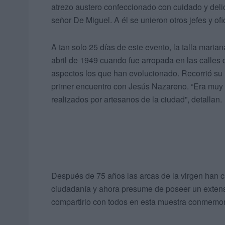
atrezo austero confeccionado con cuidado y delic
señor De Miguel. A él se unieron otros jefes y ofi
A tan solo 25 días de este evento, la talla maria
abril de 1949 cuando fue arropada en las calle
aspectos los que han evolucionado. Recorrió su it
primer encuentro con Jesús Nazareno. “Era muy m
realizados por artesanos de la ciudad”, detallan.
Después de 75 años las arcas de la virgen han c
ciudadanía y ahora presume de poseer un extens
compartirlo con todos en esta muestra conmemora