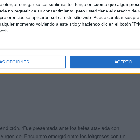
e otorgar o negar su consentimiento.
Tenga en cuenta que algún proc
de no requerir de su consentimiento, pero usted tiene el derecho de r
referencias se aplicarán solo a este sitio web. Puede cambiar sus pref
an hilvanado para la ocasión. “La frescura juvenil y
alquier momento volviendo a este sitio y haciendo clic en el botón "Pri
on el clasicismo que hasta entonces imperaba en las
 web.
virgen de “belleza castiza” y que, ser distinta no
ballas. “Se ganó muy pronto el cariño y la devoción del
ÁS OPCIONES
ACEPTO
endición. “Fue presentada ante los fieles ataviada con
a virgen del Encuentro emergió entre los feligreses con un