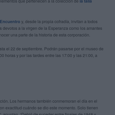
s elementos que pertenecen a la colección de
la talla
 Encuentro
y, desde la propia cofradía, invitan a todos
 los devotos a la virgen de la Esperanza como los amantes
ocer una parte de la historia de esta corporación.
asta el 22 de septiembre. Podrán pasarse por el museo de
 horas y por las tardes entre las 17:00 y las 21:00, a
ción. Los hermanos también conmemoran el día en el
on exactitud cuándo se dio este momento. Solo tienen
, apuntan. “Debió de suceder entre finales de 1948 y