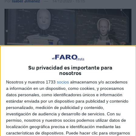
Por
Isabel Jiménez
14/12/2023 - 15:15
Su privacidad es importante para
nosotros
Nosotros y nuestros 1733
socios
almacenamos y/o accedemos
a información en un dispositivo, como cookies, y procesamos
datos personales, como identificadores únicos e información
EFE
estándar enviada por un dispositivo para publicidad y contenido
personalizado, medición de publicidad y contenido,
investigación de audiencia y desarrollo de servicios.
Con su
permiso, nosotros y nuestros socios podemos utilizar datos de
localización geográfica precisa e identificación mediante las
La Plataforma electrónica de aprendizaje de adultos en
características de dispositivos. Puede hacer clic para otorgarnos