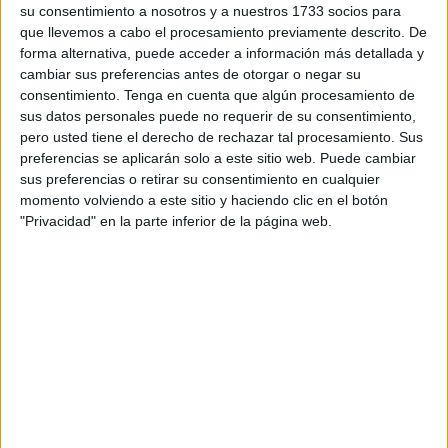
Europa (EPALE) de la Comisión Europea (de la
UE
), se ha
su consentimiento a nosotros y a nuestros 1733 socios para
que llevemos a cabo el procesamiento previamente descrito. De
hecho eco a nivel nacional de un
experimento
sobre
forma alternativa, puede acceder a información más detallada y
inteligencia artificial
llevado a cabo en Ceuta por los
cambiar sus preferencias antes de otorgar o negar su
profesores Jesús Canca y Fernando Trujillo.
consentimiento.
Tenga en cuenta que algún procesamiento de
sus datos personales puede no requerir de su consentimiento,
"Está claro que la inteligencia artificial ha irrumpido en
pero usted tiene el derecho de rechazar tal procesamiento. Sus
nuestras vidas y ha llegado para quedarse. En pocas
preferencias se aplicarán solo a este sitio web. Puede cambiar
sus preferencias o retirar su consentimiento en cualquier
palabras, como arranca la misma entrevista, 'lo ha
momento volviendo a este sitio y haciendo clic en el botón
revolucionado todo. Y la educación también", han
"Privacidad" en la parte inferior de la página web.
explicado.
Los docentes
Jesús Canca
, profesor de enseñanza
secundaria en el CEPA Edrissis de Ceuta, en calidad de
Embajador EPALE en la ciudad autónoma; y Fernando
Trujillo profesor de la
Universidad
de Granada en la
Facultad de Educación, Economía y Tecnología de Ceuta,
en calidad de Experto e Investigador sobre la Inteligencia
Artificial, han llevado a cabo un “experimento sobre IA” que