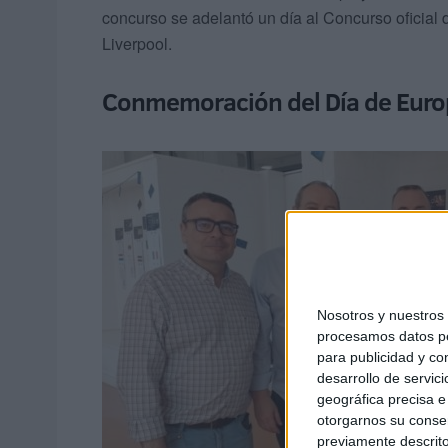
concurso se adelantó un día al Concurso oficial 
Liverpool.
Conmemoración del Día de Eur
Nosotros y nuestro
procesamos datos per
para publicidad y co
desarrollo de servici
geográfica precisa e 
otorgarnos su conse
previamente descrito