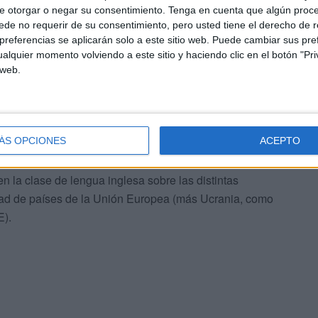
e otorgar o negar su consentimiento.
Tenga en cuenta que algún proc
de no requerir de su consentimiento, pero usted tiene el derecho de r
referencias se aplicarán solo a este sitio web. Puede cambiar sus pref
alquier momento volviendo a este sitio y haciendo clic en el botón "Pri
 web.
ÁS OPCIONES
ACEPTO
ondientes a los 28 países participantes, quedaron
ta de todos los interesados. En dicha exposición se
n la clase de lengua inglesa sobre las distintas
idad de países de la Unión Europea (más Ucrania, como
E).