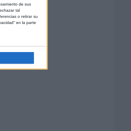
esamiento de sus
echazar tal
erencias o retirar su
vacidad" en la parte