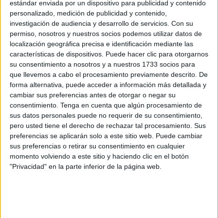
estándar enviada por un dispositivo para publicidad y contenido
Un éxito de participación donde los 66 jugadores y
personalizado, medición de publicidad y contenido,
jugadoras quedaron repartidos de la siguiente manera
investigación de audiencia y desarrollo de servicios.
Con su
entre las diferentes categorías de competición: Sub-6 (5
permiso, nosotros y nuestros socios podemos utilizar datos de
jugadores), Sub-8 (3 jugadores), Sub-10 (11 jugadores),
localización geográfica precisa e identificación mediante las
características de dispositivos. Puede hacer clic para otorgarnos
Sub-12 (11 jugadores), Sub-15 (16 jugadores) y Adultos
su consentimiento a nosotros y a nuestros 1733 socios para
(20 jugadores).
que llevemos a cabo el procesamiento previamente descrito. De
forma alternativa, puede acceder a información más detallada y
Desde el viernes 18 hasta el domingo 20 se disputaron 52
cambiar sus preferencias antes de otorgar o negar su
partidos de categorías sub-10 a absolutos y otros 28
consentimiento.
Tenga en cuenta que algún procesamiento de
partidos de MiniTenis. Un intenso fin de semana donde
sus datos personales puede no requerir de su consentimiento,
pero usted tiene el derecho de rechazar tal procesamiento. Sus
todos los jugadores disputaron un mínimo de dos
preferencias se aplicarán solo a este sitio web. Puede cambiar
encuentros.
sus preferencias o retirar su consentimiento en cualquier
momento volviendo a este sitio y haciendo clic en el botón
En la entrega de premios, todos los jugadores recibieron
"Privacidad" en la parte inferior de la página web.
un regalo, que consistió en una toalla de la Real
Federación Española de Tenis, diplomas de participación
(Sub-6, Sub-8 y Sub-10), medallas a todos los campeones
y finalistas de las fases de consolación, trofeos para los