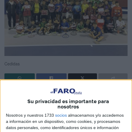
Cedidas
Con 66 participantes se clausuró la cuarta prueba del
Circuito Nacional de aficionados organizado en Ceuta
Su privacidad es importante para
nosotros
entre la
Federación de Tenis de Ceuta
y el Club
VirtualTenis Ceuta, en las instalaciones de las pistas de
Nosotros y nuestros 1733
socios
almacenamos y/o accedemos
a información en un dispositivo, como cookies, y procesamos
tenis
del Parque Marítimo del Mediterráneo.
datos personales, como identificadores únicos e información