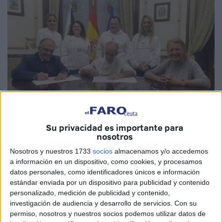
Su privacidad es importante para
nosotros
Imágenes cedidas
Nosotros y nuestros 1733
socios
almacenamos y/o accedemos
a información en un dispositivo, como cookies, y procesamos
datos personales, como identificadores únicos e información
estándar enviada por un dispositivo para publicidad y contenido
personalizado, medición de publicidad y contenido,
El consejero de Sanidad, Consumo y Gobernación
de
investigación de audiencia y desarrollo de servicios.
Con su
Ceuta, Alberto Gaitán, y el presidente de la
Asociación
permiso, nosotros y nuestros socios podemos utilizar datos de