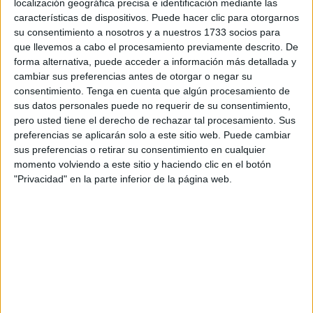
Acción por la Visión Infantil
(AVI), Javier Garnica, se han
localización geográfica precisa e identificación mediante las
características de dispositivos. Puede hacer clic para otorgarnos
reunido este miércoles y han renovado el convenio de
su consentimiento a nosotros y a nuestros 1733 socios para
colaboración por el que se desarrolla el
programa de
que llevemos a cabo el procesamiento previamente descrito. De
salud visual infantil
.
forma alternativa, puede acceder a información más detallada y
cambiar sus preferencias antes de otorgar o negar su
Se trata de una iniciativa mediante la cual es posible la
consentimiento.
Tenga en cuenta que algún procesamiento de
detección temprana de problemas de vista y a su vez la
sus datos personales puede no requerir de su consentimiento,
pero usted tiene el derecho de rechazar tal procesamiento. Sus
prevención de la ambliopía “mediante la realización, de
preferencias se aplicarán solo a este sitio web. Puede cambiar
forma protocolizada, de pruebas de agudeza visual en
sus preferencias o retirar su consentimiento en cualquier
niños de corta edad y que se lleva a cabo
en todos los
momento volviendo a este sitio y haciendo clic en el botón
centros escolares
”.
"Privacidad" en la parte inferior de la página web.
Para este fin la Consejería destina 25.000 euros, siendo
una iniciativa que va dirigida a escolares de Infantil de 5
años, entendiendo que “la función visual se desarrolla en
las etapas tempranas, y pasada esa edad es mucho más
difícil recuperar una agudeza visual disminuida por un
problema de graduación o una ambliopía, y las