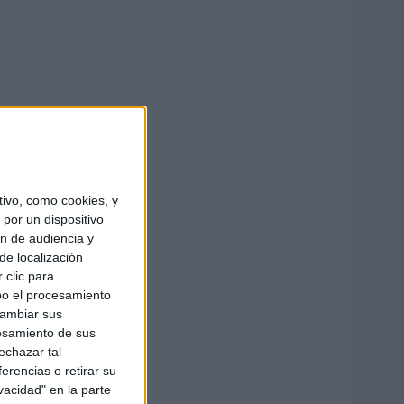
ivo, como cookies, y
por un dispositivo
ón de audiencia y
de localización
 clic para
bo el procesamiento
cambiar sus
esamiento de sus
echazar tal
erencias o retirar su
vacidad" en la parte