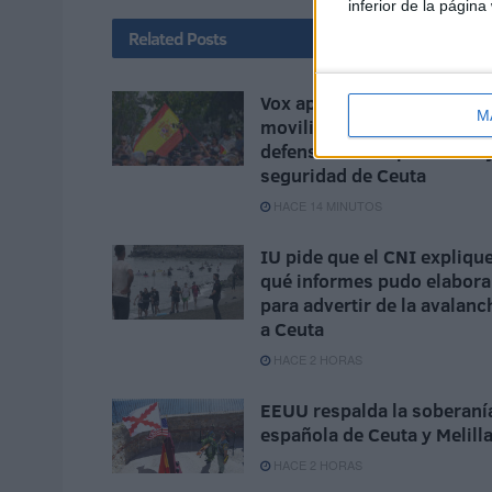
inferior de la página
Related
Posts
Vox apoya "toda
M
movilización ciudadana" e
defensa de la españolidad 
seguridad de Ceuta
HACE 14 MINUTOS
IU pide que el CNI expliqu
qué informes pudo elabora
para advertir de la avalanc
a Ceuta
HACE 2 HORAS
EEUU respalda la soberaní
española de Ceuta y Melill
HACE 2 HORAS