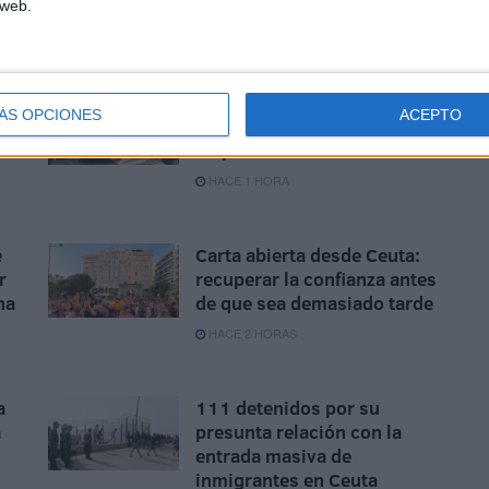
 web.
Ceuta necesita unidad para
ÁS OPCIONES
ACEPTO
n
afrontar una situación que
y
no puede sostenerse sola
HACE 1 HORA
e
Carta abierta desde Ceuta:
r
recuperar la confianza antes
ha
de que sea demasiado tarde
HACE 2 HORAS
a
111 detenidos por su
a
presunta relación con la
entrada masiva de
inmigrantes en Ceuta