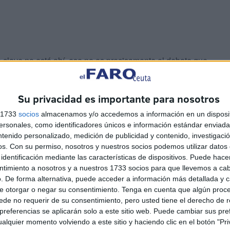
a clave no está ahí, ese no es precisamente el debate que
te, en que ambos territorios gestionados por Madrid deben
s para no tener que sufrir situaciones nada acordes con
Su privacidad es importante para nosotros
s 1733
socios
almacenamos y/o accedemos a información en un disposit
sonales, como identificadores únicos e información estándar enviada 
ntenido personalizado, medición de publicidad y contenido, investigaci
os.
Con su permiso, nosotros y nuestros socios podemos utilizar datos 
identificación mediante las características de dispositivos. Puede hacer
ntimiento a nosotros y a nuestros 1733 socios para que llevemos a ca
. De forma alternativa, puede acceder a información más detallada y 
eradas, revisiones suspendidas… todo esto conforma una
e otorgar o negar su consentimiento.
Tenga en cuenta que algún proc
de no requerir de su consentimiento, pero usted tiene el derecho de r
dad.
referencias se aplicarán solo a este sitio web. Puede cambiar sus pref
alquier momento volviendo a este sitio y haciendo clic en el botón "Pri