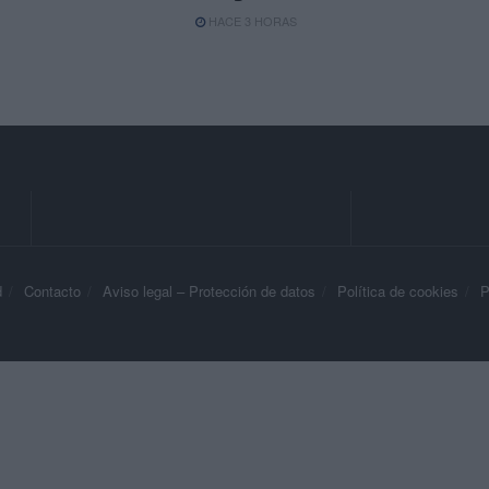
HACE 3 HORAS
d
Contacto
Aviso legal – Protección de datos
Política de cookies
P