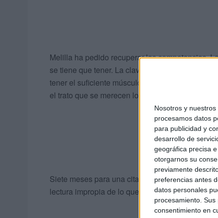
Melilla ha pedido recuperar las competencias. L
se tiene que tener. La clave radica, sencillamen
tener el suficiente músculo y abundantes recurso
el trato que se merecen los pacientes.
Nosotros y nuestro
procesamos datos per
para publicidad y co
desarrollo de servici
geográfica precisa e 
otorgarnos su conse
previamente descrito
Siete meses para una cita, suspensiones inesp
preferencias antes d
datos personales pue
lectura impropia de lo que debe ser nuestra sani
procesamiento. Sus p
consentimiento en cu