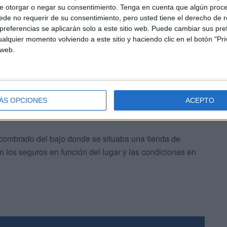
e otorgar o negar su consentimiento.
Tenga en cuenta que algún proc
pacios en el edificio de colores deberían recibir noticias
de no requerir de su consentimiento, pero usted tiene el derecho de r
sclarezcan los hechos acaecidos el pasado 14 de julio,
referencias se aplicarán solo a este sitio web. Puede cambiar sus pref
esquisas ya han concluido
y están preparando el
alquier momento volviendo a este sitio y haciendo clic en el botón "Pri
 web.
ÁS OPCIONES
ACEPTO
combrado del bajo donde se situaba una tienda de
n los seguros en función del lugar y las condiciones en