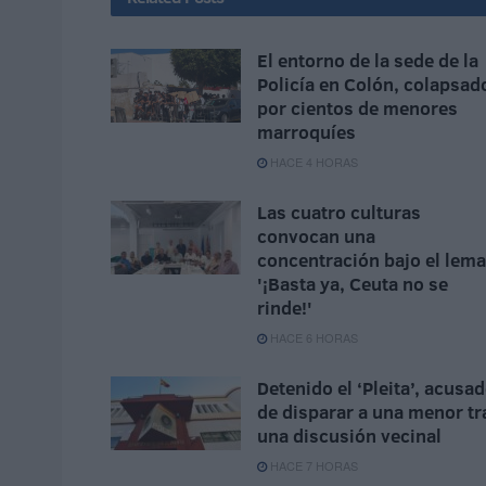
El entorno de la sede de la
Policía en Colón, colapsad
por cientos de menores
marroquíes
HACE 4 HORAS
Las cuatro culturas
convocan una
concentración bajo el lema
'¡Basta ya, Ceuta no se
rinde!'
HACE 6 HORAS
Detenido el ‘Pleita’, acusa
de disparar a una menor tr
una discusión vecinal
HACE 7 HORAS