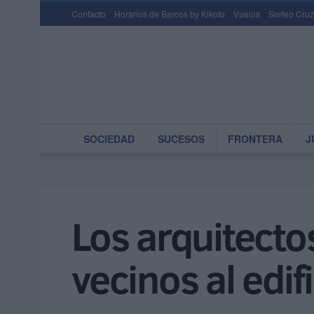
Contacto
Horarios de Barcos by Kikoto
Vuelos
Sorteo Cruz
SOCIEDAD
SUCESOS
FRONTERA
J
Los arquitectos
vecinos al edif