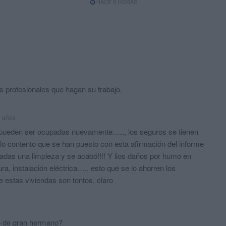
HACE 9 HORAS
s profesionales que hagan su trabajo.
3 años
 pueden ser ocupadas nuevamente….., los seguros se tienen
lo contento que se han puesto con esta afirmación del informe
tadas una limpieza y se acabó!!!! Y lios daños por humo en
ura, instalación eléctrica…., esto que se lo ahorren los
e estas viviendas son tontos, claro
o de gran hermano?