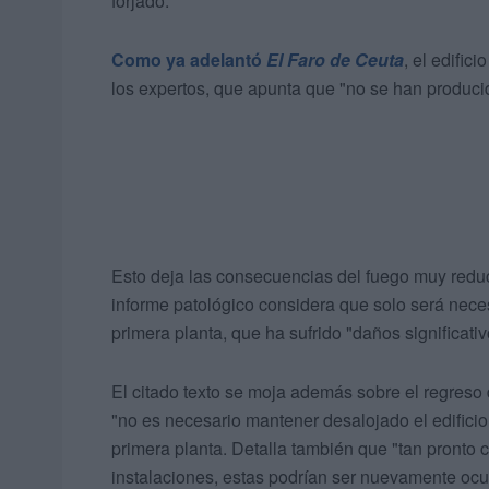
forjado.
Como ya adelantó
El Faro de Ceuta
, el edific
los expertos, que apunta que "no se han producido
Esto deja las consecuencias del fuego muy reduci
informe patológico considera que solo será necesar
primera planta, que ha sufrido "daños significativ
El citado texto se moja además sobre el regreso 
"no es necesario mantener desalojado el edificio
primera planta. Detalla también que "tan pronto c
instalaciones, estas podrían ser nuevamente oc