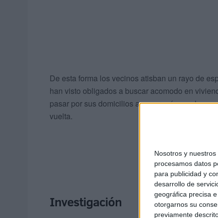
De esta forma los vecinos atisban un rayo de e
han visto obligados a buscar acomodo en vivienda
pasar por sus domicilios a coger más que lo ese
vuelta.
Nosotros y nuestro
procesamos datos per
para publicidad y co
desarrollo de servici
geográfica precisa e 
Investigación
otorgarnos su conse
previamente descrito