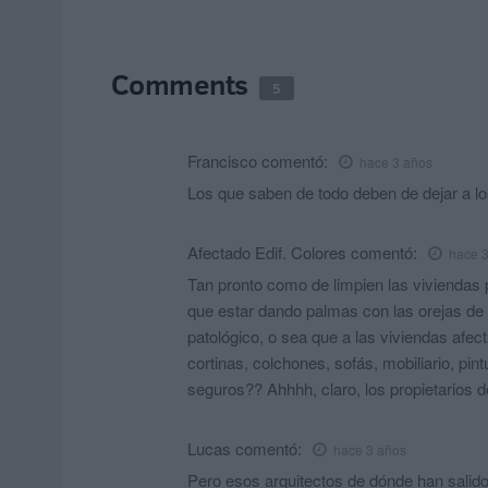
Comments
5
Francisco
comentó:
hace 3 años
Los que saben de todo deben de dejar a lo
Afectado Edif. Colores
comentó:
hace 
Tan pronto como de limpien las viviendas
que estar dando palmas con las orejas de 
patológico, o sea que a las viviendas afec
cortinas, colchones, sofás, mobiliario, pint
seguros?? Ahhhh, claro, los propietarios d
Lucas
comentó:
hace 3 años
Pero esos arquitectos de dónde han salid