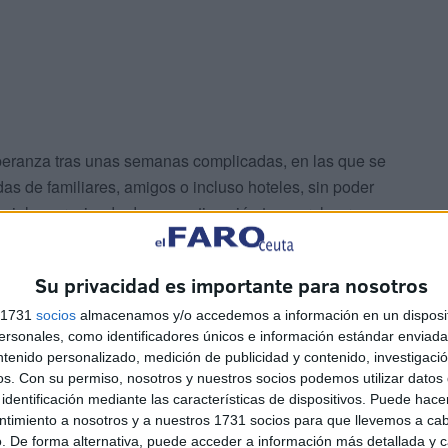
speranza tras unas semanas complicadas, en las que se
s de familiares, amigos o incluso hoteles, sin poder
ncial y careciendo de una estimación temporal para su
Su privacidad es importante para nosotros
s 1731
socios
almacenamos y/o accedemos a información en un disposit
sonales, como identificadores únicos e información estándar enviada 
ntenido personalizado, medición de publicidad y contenido, investigaci
os.
Con su permiso, nosotros y nuestros socios podemos utilizar datos 
identificación mediante las características de dispositivos. Puede hacer
ntimiento a nosotros y a nuestros 1731 socios para que llevemos a ca
. De forma alternativa, puede acceder a información más detallada y 