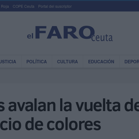
 Roja
COPE Ceuta
Portal del suscriptor
USTICIA
POLÍTICA
CULTURA
EDUCACIÓN
DEPO
 avalan la vuelta d
icio de colores