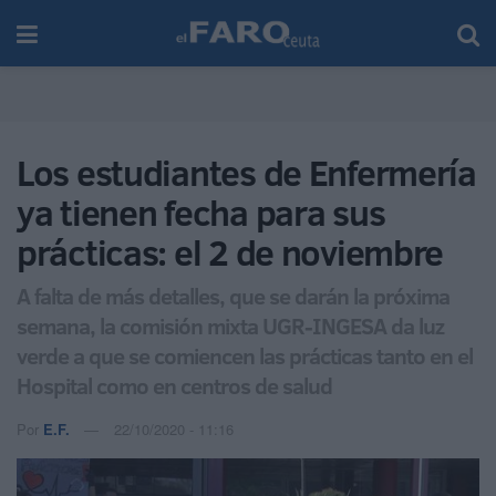
Los estudiantes de Enfermería
ya tienen fecha para sus
prácticas: el 2 de noviembre
A falta de más detalles, que se darán la próxima
semana, la comisión mixta UGR-INGESA da luz
verde a que se comiencen las prácticas tanto en el
Hospital como en centros de salud
Por
E.F.
22/10/2020 - 11:16