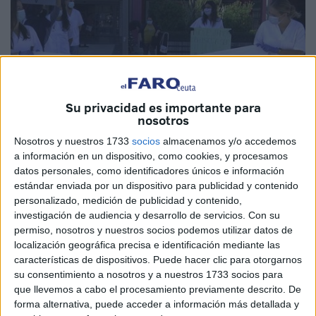
Su privacidad es importante para
nosotros
Nosotros y nuestros 1733
socios
almacenamos y/o accedemos
a información en un dispositivo, como cookies, y procesamos
datos personales, como identificadores únicos e información
estándar enviada por un dispositivo para publicidad y contenido
Archivo
personalizado, medición de publicidad y contenido,
investigación de audiencia y desarrollo de servicios.
Con su
permiso, nosotros y nuestros socios podemos utilizar datos de
localización geográfica precisa e identificación mediante las
Los alumnos de cuarto de Enfermería
del Campus de
características de dispositivos. Puede hacer clic para otorgarnos
su consentimiento a nosotros y a nuestros 1733 socios para
Ceuta ya tienen una fecha, el 2 de noviembre. Ese lunes,
que llevemos a cabo el procesamiento previamente descrito. De
en principio, comenzarán las prácticas en los servicios del
forma alternativa, puede acceder a información más detallada y
Ingesa
, según han decidido este jueves en la reunión de