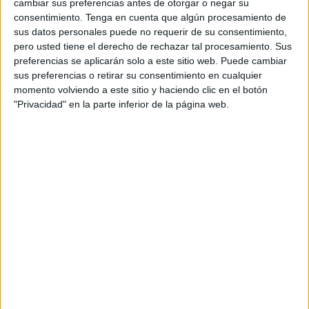
cambiar sus preferencias antes de otorgar o negar su
la comisión mixta que forman la Facultad de Ciencias de la
consentimiento.
Tenga en cuenta que algún procesamiento de
sus datos personales puede no requerir de su consentimiento,
Salud en Ceuta, el Departamento de Enfermería de
la
pero usted tiene el derecho de rechazar tal procesamiento. Sus
Universidad de Granada
y el Instituto Nacional de
preferencias se aplicarán solo a este sitio web. Puede cambiar
Gestión Sanitaria en Ceuta.
sus preferencias o retirar su consentimiento en cualquier
momento volviendo a este sitio y haciendo clic en el botón
Así, llega una de las noticias más esperadas por estos
"Privacidad" en la parte inferior de la página web.
estudiantes que tantas veces se han manifestado en las
últimas fechas y que de todas las maneras (con
concentraciones, vídeos, quejas en las redes sociales)
han mostrado sus protestas
por lo que consideraban
una incertidumbre en su vida diaria. Ahora se fija el 2 de
noviembre como fecha provisional para el inicio de las
prácticas de enfermería.
Estas prácticas afectan a los alumnos del cuarto curso de
este grado de Enfermería del Campus de Ceuta y "que
permite así que se recupere la normalidad en la docencia
práctica de Facultad en Ceuta", expresan desde la