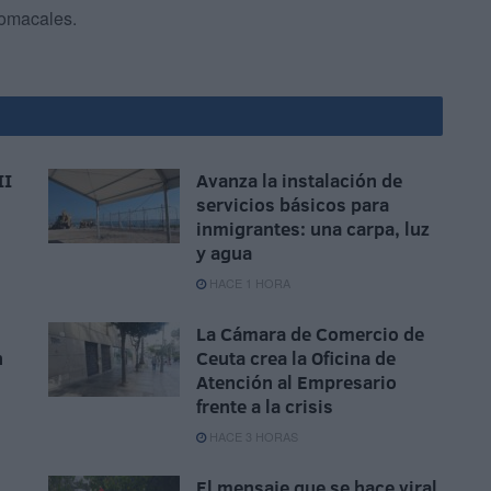
tomacales.
II
Avanza la instalación de
servicios básicos para
inmigrantes: una carpa, luz
y agua
HACE 1 HORA
La Cámara de Comercio de
n
Ceuta crea la Oficina de
Atención al Empresario
frente a la crisis
HACE 3 HORAS
El mensaje que se hace viral