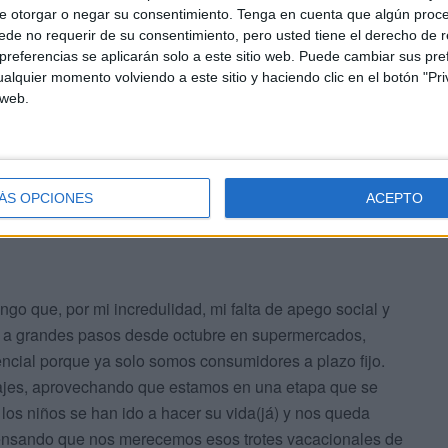
e otorgar o negar su consentimiento.
Tenga en cuenta que algún proc
de no requerir de su consentimiento, pero usted tiene el derecho de r
referencias se aplicarán solo a este sitio web. Puede cambiar sus pref
alquier momento volviendo a este sitio y haciendo clic en el botón "Pri
a infantil, porque ni siquiera recuerdo mucho barullo, ni
 web.
hes exactamente iguales a los actuales, porque esos sí
 en una capsula inalterable que hasta dan cosilla.
ÁS OPCIONES
ACEPTO
ngo que, por mi incredulidad, mi falta de apego social y
rla a grandes pasos desde octubre en supermercados,
encial porque ya solo somos consumidores a plazo fijo.
iajes, aprovechando que estamos en una etapa que se
s niños se han ido a hacer su vida(já) y nos queda
 pensando que nos merecemos esos trotes vacacionales de