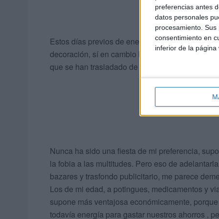
preferencias antes d
datos personales pue
procesamiento. Sus p
consentimiento en cu
Estos días previos de enero eran nada en mi époc
inferior de la página
decoración, sí en cambio los villancicos de Vilc
que se han trasladado de tal manera en el tiempo
M
Nunca ha sido una fiesta de mi preferencia, supo
la fobia a las multitudes. Pero eso de adelanta
bazares y trasfondo publicitario, me parece dem
Los de mi edad, a potingues, medicamentos y v
supone más ventajosa económicamente, porque lo
todavía energía para gastar nuestros ahorros ,