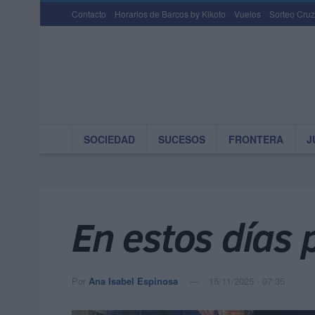
Contacto
Horarios de Barcos by Kikoto
Vuelos
Sorteo Cruz
SOCIEDAD
SUCESOS
FRONTERA
J
En estos días 
Por
Ana Isabel Espinosa
15/11/2025 - 07:35