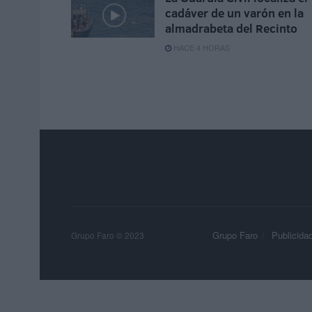
cadáver de un varón en la
almadrabeta del Recinto
HACE 4 HORAS
Grupo Faro
Publicida
Grupo Faro © 2023