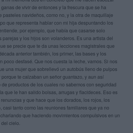
s ganas de vivir de entonces y la frescura que se ha
 pasteles navideños, como no, y la otra de maquillaje
empo que representa hablar con mi hija despuntando los
entiende, por ejemplo, que había que casarse solo
parejas y los hijos son volanderos. Es una artista del
 que se precie que te da unas lecciones magistrales que
 década anterior también, los primer, las bases y los
 poco desfasé. Que nos cuesta la leche, vamos. Si nos
e una mujer que sobrellevó un autobús lleno de pulpos
r porque te calzaban un señor guantazo, y aun así
o de productos de los cuales no sabemos con seguridad
la que le han salido bolsas, arrugas y flacideces. Eso es
renuncias y que hace que los dorados, los rojos, los
, casi tanto como las reuniones familiares que ya no
o charlando que haciendo movimientos compulsivos en un
del cielo.