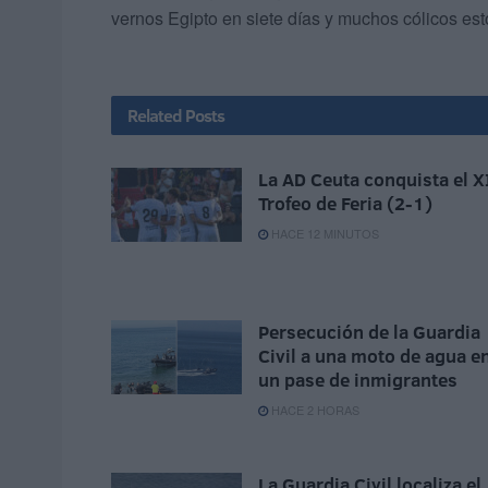
vernos Egipto en siete días y muchos cólicos es
Related
Posts
La AD Ceuta conquista el X
Trofeo de Feria (2-1)
HACE 12 MINUTOS
Persecución de la Guardia
Civil a una moto de agua e
un pase de inmigrantes
HACE 2 HORAS
La Guardia Civil localiza el