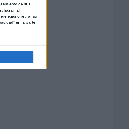
esamiento de sus
echazar tal
erencias o retirar su
vacidad" en la parte