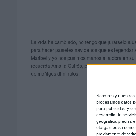
La vida ha cambiado, no tengo que jurárselo a u
para hacer pasteles navideños que es legendari
Maribel y yo nos pusimos manos a la obra en su 
recuerda Amalia Quirós, para parir -luego de m
de moñigos diminutos.
Nosotros y nuestro
procesamos datos per
para publicidad y co
desarrollo de servici
geográfica precisa e 
otorgarnos su conse
previamente descrito