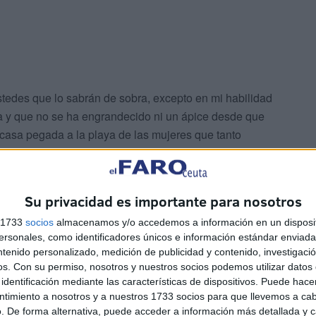
stedes que lo sabrán de sobra, excepto en mi habilidad
a y que no se ha engrandecido ni un ápice desde que
casa pegada a la playa de las mujeres que tanto
uchos esfuerzos- unos pisapapeles monísimos en forma
Su privacidad es importante para nosotros
s 1733
socios
almacenamos y/o accedemos a información en un disposit
sonales, como identificadores únicos e información estándar enviada 
ntenido personalizado, medición de publicidad y contenido, investigaci
os.
Con su permiso, nosotros y nuestros socios podemos utilizar datos 
identificación mediante las características de dispositivos. Puede hacer
ntimiento a nosotros y a nuestros 1733 socios para que llevemos a ca
. De forma alternativa, puede acceder a información más detallada y 