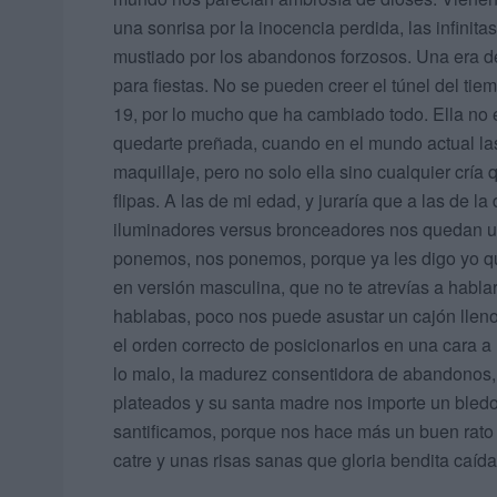
una sonrisa por la inocencia perdida, las infinita
mustiado por los abandonos forzosos. Una era de
para fiestas. No se pueden creer el túnel del ti
19, por lo mucho que ha cambiado todo. Ella no 
quedarte preñada, cuando en el mundo actual las 
maquillaje, pero no solo ella sino cualquier cría
flipas. A las de mi edad, y juraría que a las de la
iluminadores versus bronceadores nos quedan un
ponemos, nos ponemos, porque ya les digo yo qu
en versión masculina, que no te atrevías a habla
hablabas, poco nos puede asustar un cajón llen
el orden correcto de posicionarlos en una cara a 
lo malo, la madurez consentidora de abandonos, 
plateados y su santa madre nos importe un bledo
santificamos, porque nos hace más un buen rat
catre y unas risas sanas que gloria bendita caída 