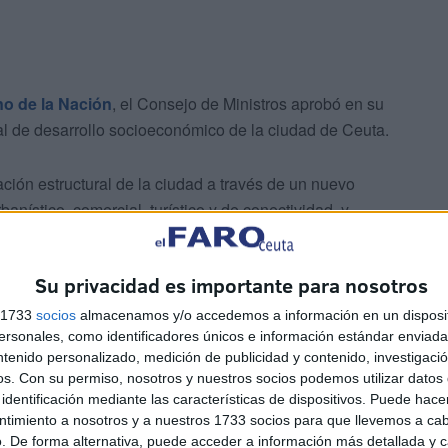
o de la Nación
, el Consejo de Ministros aprobó en su
al de desarrollo socioeconómico de la ciudad de Ceuta.
ación estructural de la ciudad a través de un nuevo
anístico, comercial, turístico y de conectividad, y
cos.
Su privacidad es importante para nosotros
de una Oficina Técnica de Proyectos en la ciudad de
r, en el ámbito territorial de la ciudad de Ceuta, la
s 1733
socios
almacenamos y/o accedemos a información en un disposit
sonales, como identificadores únicos e información estándar enviada 
ibilidades de financiación y programas de apoyo
ntenido personalizado, medición de publicidad y contenido, investigaci
os.
Con su permiso, nosotros y nuestros socios podemos utilizar datos 
identificación mediante las características de dispositivos. Puede hacer
 ventanilla única de información y asesoramiento a
ntimiento a nosotros y a nuestros 1733 socios para que llevemos a ca
. De forma alternativa, puede acceder a información más detallada y 
oración de proyectos y propuestas de solicitud y apoyar