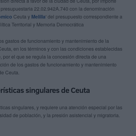
ión directa a favor de la ciudad de Ceuta, por importe
ón presupuestaria 22.02.942A.740 con la denominación
ómico
Ceuta y
Melilla
' del presupuesto correspondiente a
lítica Territorial y Memoria Democrática
los gastos de funcionamiento y mantenimiento de la
euta, en los términos y con las condiciones establecidas
 por el que se regula la concesión directa de una
ación de los gastos de funcionamiento y mantenimiento
de Ceuta.
rísticas singulares de Ceuta
sticas singulares, y requiere una atención especial por las
rsidad de población, y la presión asistencial y migratoria.