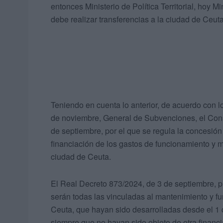
entonces Ministerio de Política Territorial, hoy Mi
debe realizar transferencias a la ciudad de Ceuta
Teniendo en cuenta lo anterior, de acuerdo con lo
de noviembre, General de Subvenciones, el Cons
de septiembre, por el que se regula la concesión
financiación de los gastos de funcionamiento y 
ciudad de Ceuta.
El Real Decreto 873/2024, de 3 de septiembre, pr
serán todas las vinculadas al mantenimiento y f
Ceuta, que hayan sido desarrolladas desde el 1 
siempre que no hayan sido objeto de otra financ