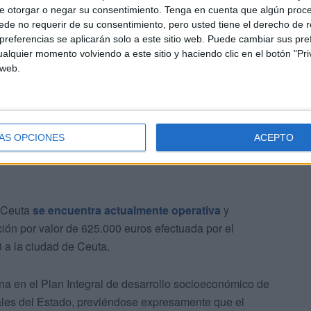
e otorgar o negar su consentimiento.
Tenga en cuenta que algún proc
 contempladas en el Plan.
de no requerir de su consentimiento, pero usted tiene el derecho de r
referencias se aplicarán solo a este sitio web. Puede cambiar sus pref
alquier momento volviendo a este sitio y haciendo clic en el botón "Pri
 web.
, actualmente operativa
ÁS OPCIONES
ACEPTO
e Ceuta
se encuentra actualmente operativa
y
ción por valor de 625.000 euros efectuada por el
3 a la ciudad de Ceuta.
ina en el Plan Integral de desarrollo socioeconómico de
les del Estado, previéndose expresamente que el