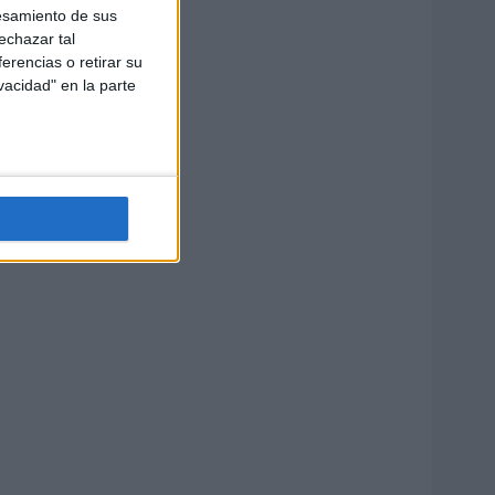
esamiento de sus
echazar tal
erencias o retirar su
vacidad" en la parte