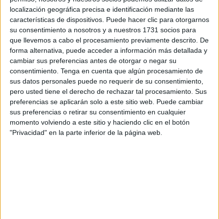
llamarán. Pasó el día entero y no recibimos ni una
localización geográfica precisa e identificación mediante las
llamada.
características de dispositivos. Puede hacer clic para otorgarnos
su consentimiento a nosotros y a nuestros 1731 socios para
A la mañana del miércoles, ella se quedó en casa y yo fui
que llevemos a cabo el procesamiento previamente descrito. De
forma alternativa, puede acceder a información más detallada y
a trabajar, ya que hasta el momento no había tenido
cambiar sus preferencias antes de otorgar o negar su
ningún síntoma. A media mañana le llama un doctor, por
consentimiento.
Tenga en cuenta que algún procesamiento de
llamarlo así, y le vuelve a decir que tenía que estar
sus datos personales puede no requerir de su consentimiento,
encerrada y yo también. Mi pareja le pregunta que
pero usted tiene el derecho de rechazar tal procesamiento. Sus
preferencias se aplicarán solo a este sitio web. Puede cambiar
debemos hacer y le dice que estar encerrados. Nada más.
sus preferencias o retirar su consentimiento en cualquier
Ni pruebas ni nada. Y que esperemos que nos llamarán.
momento volviendo a este sitio y haciendo clic en el botón
Nadie nos llamó.
"Privacidad" en la parte inferior de la página web.
Nosotros llamamos a nuestro médico de medicina general
y este le receta a mi pareja la PCR porque era la que tenía
síntomas. Esa misma noche, comienzo a tener síntomas,
sobre todo fiebre alta.
El jueves por la mañana, realizo yo el mismo proceso, y a