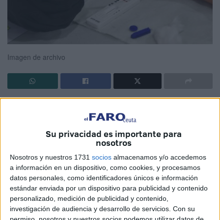
Imagen de archivo
Todo empieza el lunes 12, cuando mi pareja comienza a
tener síntomas COVID-19, aunque visto lo visto, ya todo es
COVID-19. Aún así, pensamos que no estará contagiada,
Su privacidad es importante para
nosotros
porque los síntomas eran más parecidos a un simple
resfriado.
Nosotros y nuestros 1731
socios
almacenamos y/o accedemos
a información en un dispositivo, como cookies, y procesamos
Al día siguiente, viendo que la cosa iba a peor, decide
datos personales, como identificadores únicos e información
llamar al número de emergencia e información que
estándar enviada por un dispositivo para publicidad y contenido
personalizado, medición de publicidad y contenido,
proporciona la ciudad (unos máquinas ellos) y le dicen que
investigación de audiencia y desarrollo de servicios.
Con su
se encierre y que no se preocupe que a lo largo del día la
permiso, nosotros y nuestros socios podemos utilizar datos de