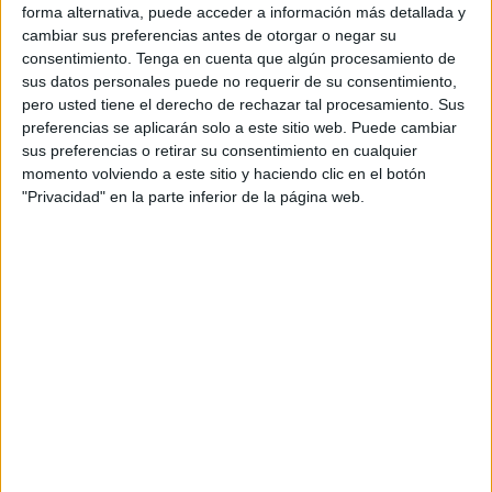
justo cuando el reloj marcaban las 00.30 horas desde el
forma alternativa, puede acceder a información más detallada y
pantalán de la bahía norte.
cambiar sus preferencias antes de otorgar o negar su
consentimiento.
Tenga en cuenta que algún procesamiento de
Los ceutíes esperaban la llegaba de este momento con
sus datos personales puede no requerir de su consentimiento,
pero usted tiene el derecho de rechazar tal procesamiento. Sus
gran euforia e ilusión una vez finalizada
la procesión de
preferencias se aplicarán solo a este sitio web. Puede cambiar
la Patrona
, Nuestra Señora de África, que desde las 20.30
sus preferencias o retirar su consentimiento en cualquier
horas estuvo recorriendo diversas calles del centro de la
momento volviendo a este sitio y haciendo clic en el botón
ciudad.
"Privacidad" en la parte inferior de la página web.
Por ello, desde minutos antes del inicio del espectáculo
pirotécnico se fueron situando por el
Paseo de la Marina
,
la portada del Real
de la Feria
o por diferentes puntos del
centro de la ciudad con el objetivo de tener las mejores
vistas y no perderse ni un detalle.
En el ambiente se palpaba la emoción por compartir estos
momentos con amigos y familiares, también los más
pequeños daban gritos de alegría y hasta algún que otro
aplauso se ha dejado escuchar.