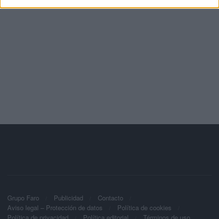
Grupo Faro
Publicidad
Contacto
Aviso legal – Protección de datos
Política de cookies
Política de privacidad
Política editorial
Términos de uso