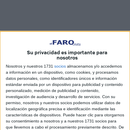
Su privacidad es importante para
nosotros
Nosotros y nuestros 1731
socios
almacenamos y/o accedemos
a información en un dispositivo, como cookies, y procesamos
Fotos y vídeo: Quino / Maribel Tena / Marina Risco
datos personales, como identificadores únicos e información
estándar enviada por un dispositivo para publicidad y contenido
personalizado, medición de publicidad y contenido,
investigación de audiencia y desarrollo de servicios.
Con su
Ahora sí, las
Fiestas Patronales
de este 2023 han llegado
permiso, nosotros y nuestros socios podemos utilizar datos de
a su fin con un estallido de luz y color que ha iluminado el
localización geográfica precisa e identificación mediante las
características de dispositivos. Puede hacer clic para otorgarnos
cielo de Ceuta. El espectáculo pirotécnico, que ha contado
su consentimiento a nosotros y a nuestros 1731 socios para
con un estallido de 221 kilos de pólvora, ha comenzado
que llevemos a cabo el procesamiento previamente descrito. De