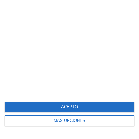
para la feria del próximo año.
Tags:
Feria
La Marina
Virgen de África
ACEPTO
Related
Posts
MÁS OPCIONES
Jáudenes recibe a la Patrona con una
petalá y el estreno de 'Señora'