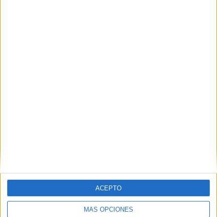
A pesar de jugar los últimos minutos en superioridad
numérica por la expulsión de
Fathy
en el minuto 85, y de
un disparo de falta de
Grimaldo
que se estrelló en el
larguero,
España
no pudo romper el muro defensivo de los
'Faraones'
.
ACEPTO
MÁS OPCIONES