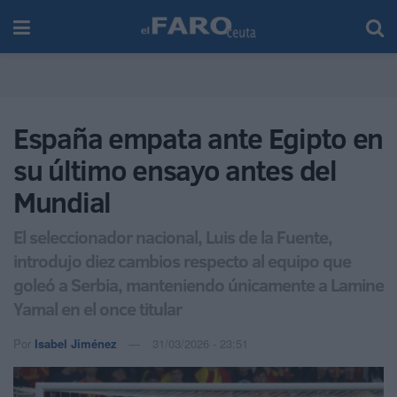
España empata ante Egipto en
su último ensayo antes del
Mundial
El seleccionador nacional, Luis de la Fuente,
introdujo diez cambios respecto al equipo que
goleó a Serbia, manteniendo únicamente a Lamine
Yamal en el once titular
Por
Isabel Jiménez
31/03/2026 - 23:51