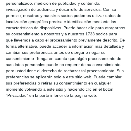
personalizado, medición de publicidad y contenido,
Estados Unidos, México y Canadá
. Un seguido de cerca
investigación de audiencia y desarrollo de servicios.
Con su
desde Ceuta.
permiso, nosotros y nuestros socios podemos utilizar datos de
localización geográfica precisa e identificación mediante las
De acuerdo con la reseña de la Agencia de Noticias EFE,
características de dispositivos. Puede hacer clic para otorgarnos
este inesperado tropiezo ante el combinado africano
su consentimiento a nosotros y a nuestros 1733 socios para
que llevemos a cabo el procesamiento previamente descrito. De
supone que la
Roja
ceda el liderato del
ranking FIFA
a
forma alternativa, puede acceder a información más detallada y
Francia
.
cambiar sus preferencias antes de otorgar o negar su
consentimiento.
Tenga en cuenta que algún procesamiento de
El seleccionador nacional,
Luis de la Fuente
, introdujo
sus datos personales puede no requerir de su consentimiento,
diez cambios respecto al equipo que goleó a Serbia,
pero usted tiene el derecho de rechazar tal procesamiento. Sus
manteniendo únicamente a
Lamine Yamal
en el once
preferencias se aplicarán solo a este sitio web. Puede cambiar
sus preferencias o retirar su consentimiento en cualquier
titular.
momento volviendo a este sitio y haciendo clic en el botón
"Privacidad" en la parte inferior de la página web.