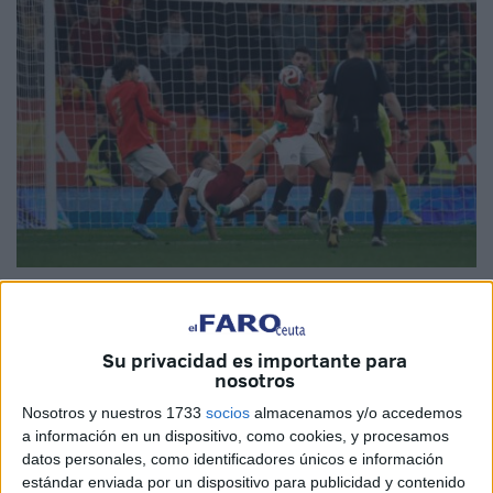
Fotos: EFE
Su privacidad es importante para
nosotros
La
selección española de fútbol
no logró pasar del
Nosotros y nuestros 1733
socios
almacenamos y/o accedemos
empate sin goles frente a
Egipto
en el
RCDE Stadium
, en
a información en un dispositivo, como cookies, y procesamos
lo que fue el último
amistoso de preparación
antes de
datos personales, como identificadores únicos e información
estándar enviada por un dispositivo para publicidad y contenido
que se haga pública la lista oficial para el
Mundial de