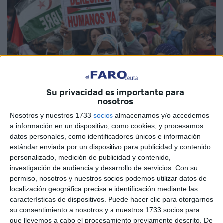
Su privacidad es importante para
nosotros
Nosotros y nuestros 1733
socios
almacenamos y/o accedemos
Imagen de archivo
a información en un dispositivo, como cookies, y procesamos
datos personales, como identificadores únicos e información
estándar enviada por un dispositivo para publicidad y contenido
personalizado, medición de publicidad y contenido,
España ha doblado
su ayuda
a
los refugiados
de los
investigación de audiencia y desarrollo de servicios.
Con su
campamentos
saharauís
de Tinduf en cinco años, hasta
permiso, nosotros y nuestros socios podemos utilizar datos de
localización geográfica precisa e identificación mediante las
superar los
57 millones euros
, y sigue siendo una
características de dispositivos. Puede hacer clic para otorgarnos
prioridad para el
Gobierno español
, que en 2022
cambió
su consentimiento a nosotros y a nuestros 1733 socios para
su posición
histórica sobre
el Sáhara
al apoyar los
que llevemos a cabo el procesamiento previamente descrito. De