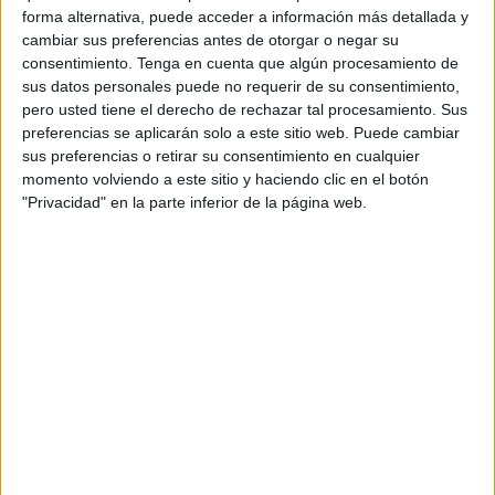
planes autonomistas de Marruecos.
forma alternativa, puede acceder a información más detallada y
cambiar sus preferencias antes de otorgar o negar su
De esta forma
ha respondido al PP la secretaria de
consentimiento.
Tenga en cuenta que algún procesamiento de
sus datos personales puede no requerir de su consentimiento,
Estado de Cooperación Internacional, Eva Granados
,
pero usted tiene el derecho de rechazar tal procesamiento. Sus
durante su comparecencia en la comisión de Cooperación
preferencias se aplicarán solo a este sitio web. Puede cambiar
Internacional del Senado, subrayando que España "tiene
sus preferencias o retirar su consentimiento en cualquier
un rol fundamental" con los refugiados saharauis y es el
momento volviendo a este sitio y haciendo clic en el botón
primer donante bilateral en los campos de refugiados.
"Privacidad" en la parte inferior de la página web.
Según el desglose del dinero aportado -ha detallado
Granados- en 2020 se destinaron a los campamentos
5.492.897 millones de euros; en 2021, 7.613.965; en 2022,
8.370.214; en 2023, 11.600.000; en 2024, 12.085.861; y en
2025, 12.015.797 millones.
En total, desde 2020 hasta 2025, la aportación española
en ayudas a los campamentos ha sido de 57.178.734
millones,
un 118,8 % más, ha destavado la secretaria de