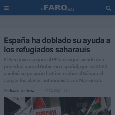
España ha doblado su ayuda a
los refugiados saharauis
El Ejecutivo asegura al PP que sigue siendo una
prioridad para el Gobierno español, que en 2022
cambió su posición histórica sobre el Sáhara al
apoyar los planes autonomistas de Marruecos
Por
Isabel Jiménez
17/06/2026 - 15:11