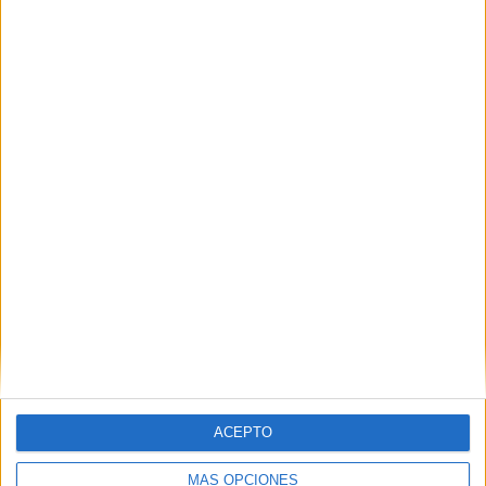
Además, quienes hacen por primera vez esta actividad
contarán con el apoyo de palistas del Club Los Delfines
para que así les sea más fácil la adaptación a tan
respetada disciplina deportiva. Estos se tomarán estas
sesiones como tecnificación.
ACEPTO
Tags:
deportes
Instituto Ceutí de Deportes (ICD)
Piragüismo
MÁS OPCIONES