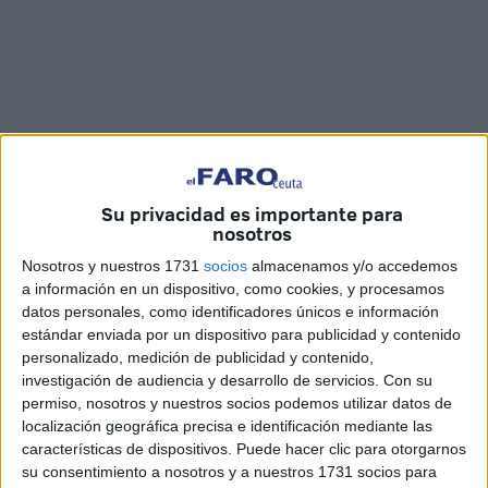
Imágenes: Joaquín Viera
Su privacidad es importante para
nosotros
Nosotros y nuestros 1731
socios
almacenamos y/o accedemos
a información en un dispositivo, como cookies, y procesamos
La
Escuela de Verano de Piragüismo
impulsada en
datos personales, como identificadores únicos e información
estándar enviada por un dispositivo para publicidad y contenido
Ceuta por el
ICD
y el Club Los Delfines ha continuado este
personalizado, medición de publicidad y contenido,
lunes en el puerto
deportivo
. Tras el parón asumido
investigación de audiencia y desarrollo de servicios.
Con su
durante las fiestas patronales, vuelven a disponer de
permiso, nosotros y nuestros socios podemos utilizar datos de
diferentes sesiones en las que los jóvenes ceutíes podrán
localización geográfica precisa e identificación mediante las
características de dispositivos. Puede hacer clic para otorgarnos
disfrutar del piragüismo teniendo todos los materiales
su consentimiento a nosotros y a nuestros 1731 socios para
necesarios para ello.