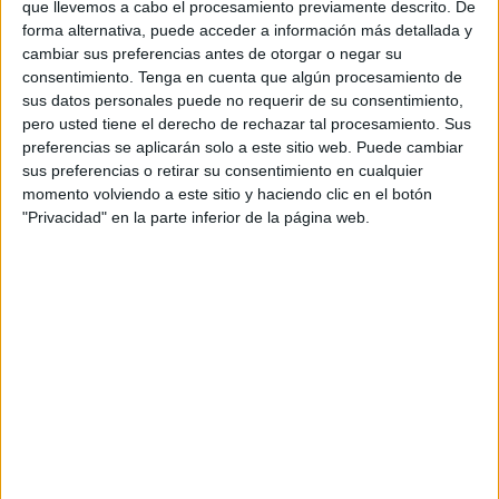
que llevemos a cabo el procesamiento previamente descrito. De
forma alternativa, puede acceder a información más detallada y
El
piragüismo
es un deporte que requiere mucho control y
cambiar sus preferencias antes de otorgar o negar su
esfuerzo físico, sin embargo, esta escuela convierte esta
consentimiento.
Tenga en cuenta que algún procesamiento de
dura disciplina en la actividad perfecta para todos los
sus datos personales puede no requerir de su consentimiento,
jóvenes ceutíes ya que combinan deporte y diversión.
pero usted tiene el derecho de rechazar tal procesamiento. Sus
preferencias se aplicarán solo a este sitio web. Puede cambiar
Los cursos se llevan a cabo semanalmente, de lunes a
sus preferencias o retirar su consentimiento en cualquier
momento volviendo a este sitio y haciendo clic en el botón
viernes, comenzando desde una iniciación en el mundo de
"Privacidad" en la parte inferior de la página web.
las piraguas para, posteriormente, hacer recorridos por el
foso y el litoral de las playas de nuestra ciudad.
Cada semana 14 jóvenes disfrutarán en una actividad en
la que participan con la naturaleza, teniendo que
adaptarse a las condiciones del mar. Los usuarios
aprenderán a controlar y mover la pala correctamente, así
como orientar las piraguas ya que estas son turísticas y
autovaciables, por lo que no tienen timón.