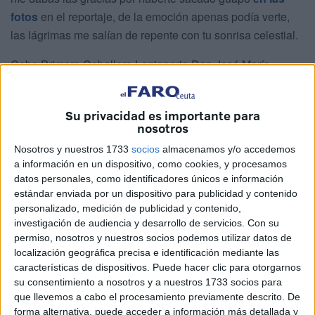
fotos
en el reportaje, de la emoción apenas podía verte,
las lágrimas me salían de repente con tu sonrisa celestial.
Cabo Primero Caballero Legionario Don José María
Rodríguez Vera era la estampa clásica de inmortalizar
cualquier instante con los que están y un día estuvieron en
Su privacidad es importante para
las filas de
La Legión
.
nosotros
Nosotros y nuestros 1733
socios
almacenamos y/o accedemos
a información en un dispositivo, como cookies, y procesamos
datos personales, como identificadores únicos e información
estándar enviada por un dispositivo para publicidad y contenido
personalizado, medición de publicidad y contenido,
investigación de audiencia y desarrollo de servicios.
Con su
permiso, nosotros y nuestros socios podemos utilizar datos de
localización geográfica precisa e identificación mediante las
características de dispositivos. Puede hacer clic para otorgarnos
su consentimiento a nosotros y a nuestros 1733 socios para
que llevemos a cabo el procesamiento previamente descrito. De
forma alternativa, puede acceder a información más detallada y