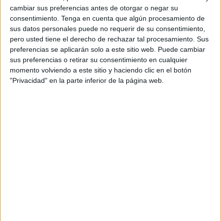
Primero Vera haciendo fotos en la Gran Vía.
cambiar sus preferencias antes de otorgar o negar su
consentimiento.
Tenga en cuenta que algún procesamiento de
Nadie
en el Tercio
sabía porque cada uno será lo que
sus datos personales puede no requerir de su consentimiento,
quiera, como llegó hasta un Banderín de Enganche el
pero usted tiene el derecho de rechazar tal procesamiento. Sus
primero Vera más cuando intentaba yo entrevistarte la
preferencias se aplicarán solo a este sitio web. Puede cambiar
sus preferencias o retirar su consentimiento en cualquier
emoción te superaba y te perdían los nervios.
momento volviendo a este sitio y haciendo clic en el botón
"Privacidad" en la parte inferior de la página web.
“Javier, me alisté en el sitio oportuno y en el momento
adecuado para estar listo para aquella mañana de aquel
13 de enero de 1958 en el lecho seco de la Saguía El
Hamra con la VIII Bandera”.