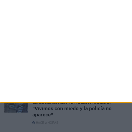
Related
Posts
Preocupación por las fotos de menores
con soldados trasladados a la frontera
HACE 6 MINUTOS
Las fragatas Santa María y Navarra, en
Ceuta para reforzar la seguridad
HACE 23 MINUTOS
AUME reclama preparación preventiva y
material para los militares destinados en
Ceuta
HACE 1 HORA
La Estación del Ferrocarril estalla:
"Vivimos con miedo y la policía no
aparece"
HACE 2 HORAS