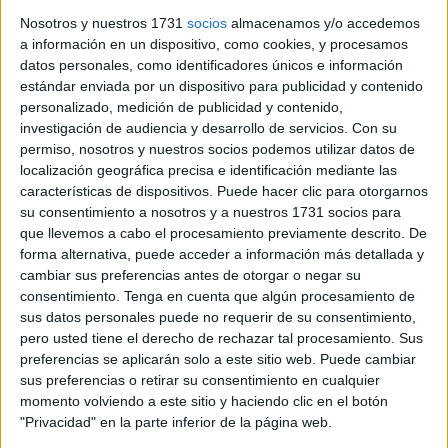
del Medio Oriente, con final en Karachi; el tercero estaría
Nosotros y nuestros 1731
socios
almacenamos y/o accedemos
organizado por el cruce del Imperio de la India y del Asia
a información en un dispositivo, como cookies, y procesamos
datos personales, como identificadores únicos e información
Sudoriental, con terminación en la ciudad de Raigón; y
estándar enviada por un dispositivo para publicidad y contenido
cuarto considerado el vuelo mas largo sobrevolando las
personalizado, medición de publicidad y contenido,
costas orientales de Indochina y China, cruzando el Mar
investigación de audiencia y desarrollo de servicios.
Con su
de la China para finalizar el viaje en la isla de Luzón.
permiso, nosotros y nuestros socios podemos utilizar datos de
localización geográfica precisa e identificación mediante las
La expedición estaba formada por tres aviones modelo
características de dispositivos. Puede hacer clic para otorgarnos
su consentimiento a nosotros y a nuestros 1731 socios para
Breguet XIX, avión biplano de bombardeo y
que llevemos a cabo el procesamiento previamente descrito. De
reconocimiento de fabricación francesa. Aunque
forma alternativa, puede acceder a información más detallada y
originalmente era un avión militar, se adaptó para vuelos
cambiar sus preferencias antes de otorgar o negar su
de gran distancia. Su estructura metálica estaba fabricada
consentimiento.
Tenga en cuenta que algún procesamiento de
sus datos personales puede no requerir de su consentimiento,
de duraluminio, a diferencia de la mayoría de los aviones
pero usted tiene el derecho de rechazar tal procesamiento. Sus
de la época que aún eran de madera. La cabina era
preferencias se aplicarán solo a este sitio web. Puede cambiar
abierta, lo que significa que los pilotos y mecánicos
sus preferencias o retirar su consentimiento en cualquier
estaban expuestos al viento, la lluvia y el frío durante las
momento volviendo a este sitio y haciendo clic en el botón
horas de vuelo.
"Privacidad" en la parte inferior de la página web.