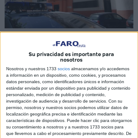
Imagen de archivo
Su privacidad es importante para
nosotros
El pasado 27 de noviembre el Juzgado delo penal nº 2 de
Nosotros y nuestros 1733
socios
almacenamos y/o accedemos
Ceuta, celebró juicio donde se condenó a una persona,
a información en un dispositivo, como cookies, y procesamos
por delito de Falsedad documental y estafa, y todo
datos personales, como identificadores únicos e información
estándar enviada por un dispositivo para publicidad y contenido
enmarcado en la suplantación de identidad de una
personalizado, medición de publicidad y contenido,
persona que se hace pasar por otra, utilizando sus datos
investigación de audiencia y desarrollo de servicios.
Con su
sin conocimiento ni consentimiento, para realizar actos
permiso, nosotros y nuestros socios podemos utilizar datos de
ilícitos, con el propósito de obtener un beneficio.
localización geográfica precisa e identificación mediante las
características de dispositivos. Puede hacer clic para otorgarnos
Este delito se encuentra tipificado en el 401 del CP, y
su consentimiento a nosotros y a nuestros 1733 socios para
que llevemos a cabo el procesamiento previamente descrito. De
suele venir acompañado de otras figuras delictivas como