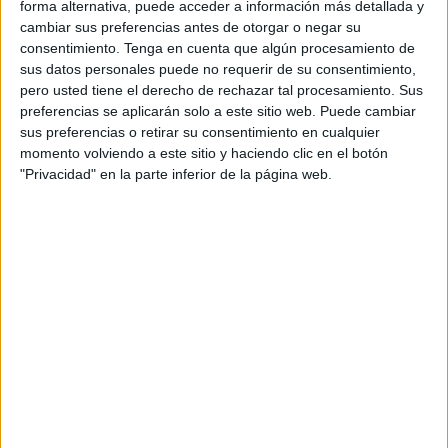
forma alternativa, puede acceder a información más detallada y
la falsedad documental, la estafa o el acceso ilícito a
cambiar sus preferencias antes de otorgar o negar su
sistemas informáticos.
consentimiento.
Tenga en cuenta que algún procesamiento de
sus datos personales puede no requerir de su consentimiento,
Expresar nuestra más profunda satisfacción con el
pero usted tiene el derecho de rechazar tal procesamiento. Sus
mencionado fallo, ya que se ha hecho justicia con nuestra
preferencias se aplicarán solo a este sitio web. Puede cambiar
sus preferencias o retirar su consentimiento en cualquier
representada.
momento volviendo a este sitio y haciendo clic en el botón
"Privacidad" en la parte inferior de la página web.
El delito de suplantación de identidad se refiere a la acción
de hacerse pasar por otra persona con el propósito de
obtener algún beneficio, causar un perjuicio o realizar
actos ilícitos. En España, este delito se encuentra
tipificado en el artículo 401 el Código Penal, pero puede
venir acompañado de otras figuras delictivas dependiendo
del contexto, como la falsedad documental Arts. 390 a 399
ter del Código Penal Cuando la suplantación implica la
creación, alteración o uso de documentos falsos (por
ejemplo, un DNI o contrato)., la estafa Art. 248 del Código
penal si la suplantación tiene como fin obtener un