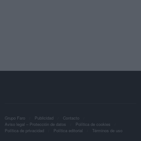
Grupo Faro
Publicidad
Contacto
Aviso legal – Protección de datos
Política de cookies
Política de privacidad
Política editorial
Términos de uso