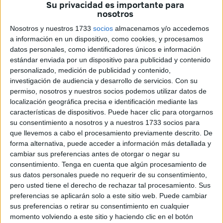
Su privacidad es importante para
era México y algún país de Centroamérica pero todas las
nosotros
señales y mis acciones previas al viaje me conducían
Nosotros y nuestros 1733
socios
almacenamos y/o accedemos
directamente al calor húmedo de Cali y allí me encontré
a información en un dispositivo, como cookies, y procesamos
tras cuatro horas de vuelo.
datos personales, como identificadores únicos e información
estándar enviada por un dispositivo para publicidad y contenido
Cuando reservas hostales sin investigar primero en que
personalizado, medición de publicidad y contenido,
barrio te metes puede pasar que termines alojado en
investigación de audiencia y desarrollo de servicios.
Con su
medio de una película colombiana con peleas de
permiso, nosotros y nuestros socios podemos utilizar datos de
localización geográfica precisa e identificación mediante las
borrachos, prostitución y sirenas como banda sonora a
características de dispositivos. Puede hacer clic para otorgarnos
altas horas de la madrugada.
su consentimiento a nosotros y a nuestros 1733 socios para
que llevemos a cabo el procesamiento previamente descrito. De
Si, acabé en un barrio complicado por llamarlo de alguna
forma alternativa, puede acceder a información más detallada y
manera pero me he criado en La Pantera, así que llegué
cambiar sus preferencias antes de otorgar o negar su
vacunado y pude dormir. En el hostal me aconsejaron
consentimiento.
Tenga en cuenta que algún procesamiento de
sus datos personales puede no requerir de su consentimiento,
hacer como Cenicienta y volver antes de las diez de la
pero usted tiene el derecho de rechazar tal procesamiento. Sus
noche, si las diez, dos horas menos que la princesa, por
preferencias se aplicarán solo a este sitio web. Puede cambiar
aquello del agua y los gremlins. Así que fui un buen Gizmo
sus preferencias o retirar su consentimiento en cualquier
y a las diez en la habitación, poco después empezaba el
momento volviendo a este sitio y haciendo clic en el botón