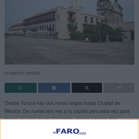
Imágenes cedidas
Desde Toluca hay dos horas largas hasta Ciudad de
México. De vuelta otra vez a la capital pero esta vez para
tomar un vuelo hasta Colombia, donde pasaría dos
semanas repartidas entre Cali y Cartagena de Indias. Para
ser sincero, Colombia no entraba en mis planes, la idea