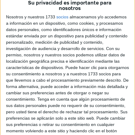
Su privacidad es importante para
accidente de tráfico ocurrido hace dos años con un coche
nosotros
Lamborghini en Marina Smir en M'diq.
Nosotros y nuestros 1733
socios
almacenamos y/o accedemos
a información en un dispositivo, como cookies, y procesamos
La sesión de interrogatorio se extendió hasta las primeras
datos personales, como identificadores únicos e información
horas de la mañana del viernes.
estándar enviada por un dispositivo para publicidad y contenido
personalizado, medición de publicidad y contenido,
Según el diario Al-Sabah, se trata de dos jueces asesores
investigación de audiencia y desarrollo de servicios.
Con su
jubilados, además de cinco abogados, un funcionario
permiso, nosotros y nuestros socios podemos utilizar datos de
localización geográfica precisa e identificación mediante las
judicial del tribunal de apelación de Alhucemas y una ex
características de dispositivos. Puede hacer clic para otorgarnos
empleada del municipio en las afueras de Tetuán, que
su consentimiento a nosotros y a nuestros 1733 socios para
actuaba como intermediaria en casos judiciales.
que llevemos a cabo el procesamiento previamente descrito. De
forma alternativa, puede acceder a información más detallada y
También está involucrado el propietario del coche
cambiar sus preferencias antes de otorgar o negar su
Lamborghini, un importante empresario, así como un joven
consentimiento.
Tenga en cuenta que algún procesamiento de
sus datos personales puede no requerir de su consentimiento,
notario, hijo del juez asesor jubilado. En total, hay 11
pero usted tiene el derecho de rechazar tal procesamiento. Sus
acusados.
preferencias se aplicarán solo a este sitio web. Puede cambiar
sus preferencias o retirar su consentimiento en cualquier
Los implicados están siendo procesados en el caso
momento volviendo a este sitio y haciendo clic en el botón