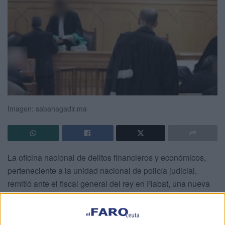
Imagen: sabahagadir.ma
La oficina nacional de delitos financieros y económicos,
perteneciente a la unidad nacional de policía judicial,
remitió ante el fiscal general del rey en Rabat, una nueva
lista de abogados, jueces, intermediarios y empleados, en
una escándalo de soborno por valor de 100 millones, a
cambio de la liberación de uno de los implicados en un