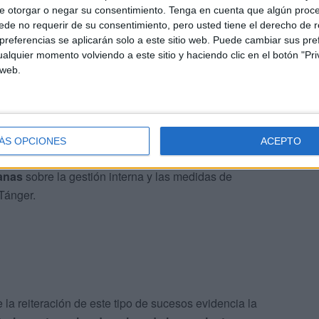
e otorgar o negar su consentimiento.
Tenga en cuenta que algún proc
de no requerir de su consentimiento, pero usted tiene el derecho de r
referencias se aplicarán solo a este sitio web. Puede cambiar sus pref
alquier momento volviendo a este sitio y haciendo clic en el botón "Pri
a misma clínica
 web.
nstitución. En las últimas semanas, la clínica fue
te, que se arrojó desde el quinto piso en circunstancias
ÁS OPCIONES
ACEPTO
danas
sobre la gestión interna y las medidas de
Tánger.
 la reiteración de este tipo de sucesos evidencia la