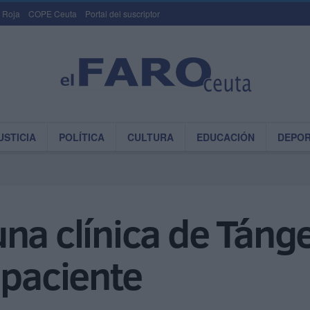
 Roja
COPE Ceuta
Portal del suscriptor
USTICIA
POLÍTICA
CULTURA
EDUCACIÓN
DEPO
na clínica de Tánge
 paciente