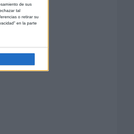
esamiento de sus
echazar tal
erencias o retirar su
vacidad" en la parte