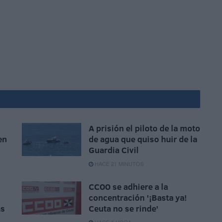
A prisión el piloto de la moto
en
de agua que quiso huir de la
Guardia Civil
HACE 21 MINUTOS
CCOO se adhiere a la
concentración '¡Basta ya!
ás
Ceuta no se rinde'