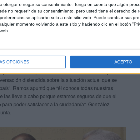
e otorgar o negar su consentimiento.
Tenga en cuenta que algún proc
de no requerir de su consentimiento, pero usted tiene el derecho de r
referencias se aplicarán solo a este sitio web. Puede cambiar sus pref
alquier momento volviendo a este sitio y haciendo clic en el botón "Pri
 web.
tonio González, es un viejo conocido para el movimiento
ÁS OPCIONES
ACEPTO
os, destacó como “muy por la labor de mejorar las cosas,
jo”. Durante la presentación oficial de la nueva junta
versación distendida sobre la situación actual que se
l país”. Ramos apuntó que “él conoce todas nuestras
ue las lleve a cabo porque estamos seguros de que el
 para poder satisfacer a la ciudadanía”. González
unta.