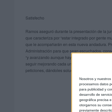
Satisfecho
Ramos aseguró durante la presentación de la junt
que caracteriza por “estar integrado por gente 
que le acompañarán en esta nueva andadura. Pr
Administración para que sean escuchados, consc
“y avanzando aunque haya menos dinero”. Entre lo
seguir mejorando cada una de las zonas y mostr
peticiones, dándoles solución. “Hay ganas, com
Nosotros y nuestro
procesamos datos per
para publicidad y co
desarrollo de servici
geográfica precisa e 
otorgarnos su conse
previamente descrito