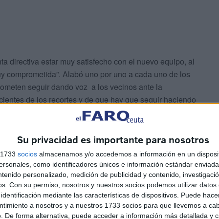
a directiva estar muy satisfecho con el nuevo equipo, al
muy comprometida”. Alabó uno por uno a cada uno de los
ometen seguir dando voz a los vecinos ante la
ientes de los recortes y de que hay que seguir haciendo
s objetivos, el Plan Aparca, el IV Plan de Barriadas y
ar al ciudadano una herramienta que canalice sus
promiso, imaginación y tenemos que seguir mejorando”.
Su privacidad es importante para nosotros
s 1733
socios
almacenamos y/o accedemos a información en un disposit
sonales, como identificadores únicos e información estándar enviada 
ntenido personalizado, medición de publicidad y contenido, investigaci
os.
Con su permiso, nosotros y nuestros socios podemos utilizar datos 
identificación mediante las características de dispositivos. Puede hacer
ntimiento a nosotros y a nuestros 1733 socios para que llevemos a ca
. De forma alternativa, puede acceder a información más detallada y 