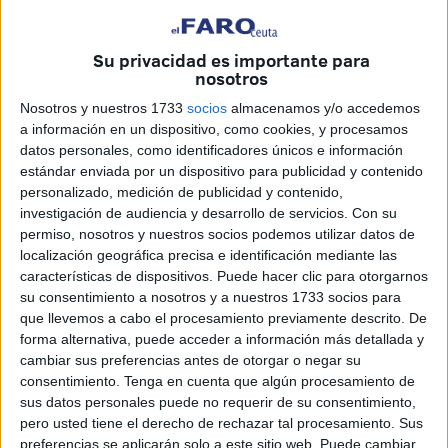
Su privacidad es importante para
nosotros
Nosotros y nuestros 1733
socios
almacenamos y/o accedemos
El Faro
a información en un dispositivo, como cookies, y procesamos
datos personales, como identificadores únicos e información
estándar enviada por un dispositivo para publicidad y contenido
personalizado, medición de publicidad y contenido,
Ceuta disfrutó este sábado de la victoria en el templo, en el
investigación de audiencia y desarrollo de servicios.
Con su
permiso, nosotros y nuestros socios podemos utilizar datos de
Alfonso Murube, ante el Cádiz. Una victoria deseada,
localización geográfica precisa e identificación mediante las
esperada, necesitada para levantar el ánimo de una
características de dispositivos. Puede hacer clic para otorgarnos
plantilla que en las últimas semanas se había visto
su consentimiento a nosotros y a nuestros 1733 socios para
obligada a luchar contra ciertas tempestades calmadas,
que llevemos a cabo el procesamiento previamente descrito. De
forma alternativa, puede acceder a información más detallada y
desde redes sociales, por el presidente Luhay Hamido.
cambiar sus preferencias antes de otorgar o negar su
consentimiento.
Tenga en cuenta que algún procesamiento de
Llegó la victoria, pero antes la fiesta de la afición. Es lo
sus datos personales puede no requerir de su consentimiento,
mejor que tiene el equipo, unos seguidores fieles y una
pero usted tiene el derecho de rechazar tal procesamiento. Sus
sociedad caballa en general que está disfrutando como
preferencias se aplicarán solo a este sitio web. Puede cambiar