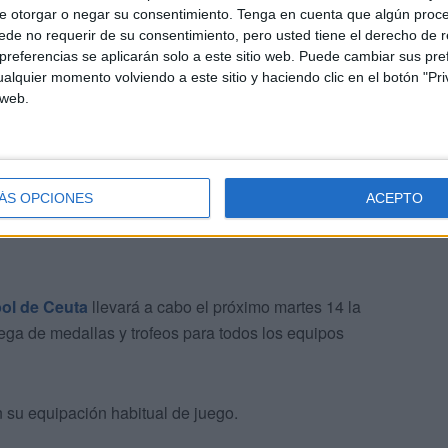
e otorgar o negar su consentimiento.
Tenga en cuenta que algún proc
de no requerir de su consentimiento, pero usted tiene el derecho de r
deración de Fútbol de Ceuta
referencias se aplicarán solo a este sitio web. Puede cambiar sus pref
alquier momento volviendo a este sitio y haciendo clic en el botón "Pri
 web.
o a partir de las 19 horas y donde los equipos, con sus
 cierre a la temporada 21-22.
ÁS OPCIONES
ACEPTO
ol de Ceuta
llevará a cabo el próximo martes 14 la
ega de medallas y trofeos para todos los equipos
 su equipación habitual de juego.