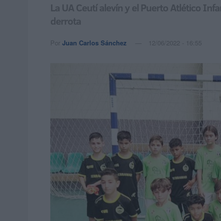
La UA Ceutí alevín y el Puerto Atlético I
derrota
Por
Juan Carlos Sánchez
12/06/2022 - 16:55