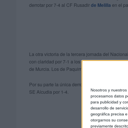
derrotar por 7-4 al CF Rusadir
de Melilla
en el pa
La otra victoria de la tercera jornada del Nacional
con claridad por 7-1 a los andaluces del AD San
de Murcia. Los de Paquirri acaban segundos del 
Por su parte la única derrota de la jornada la su
Nosotros y nuestro
SE Alcudia por 1-4.
procesamos datos per
para publicidad y co
desarrollo de servici
geográfica precisa e 
otorgarnos su conse
previamente descrito