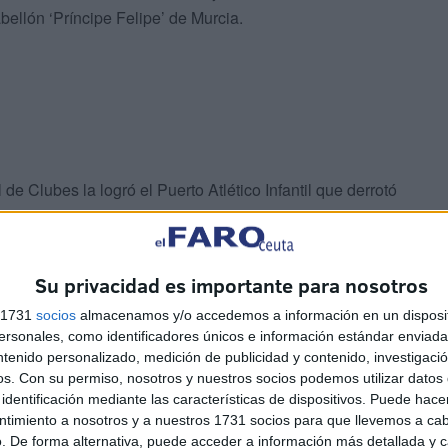
bellón ‘Príncipe Felipe’ de Murcia.
 de Clubes la logró el Puerto Atlético Infantil que derrotó
 Francisco de Paula en el pabellón ‘José María Cagigal’
gupo A por detrás del Aljúcer ElPozo.
Su privacidad es importante para nosotros
frió el Puerto Promesas de benjamines que cayó frente al
s 1731
socios
almacenamos y/o accedemos a información en un disposit
sonales, como identificadores únicos e información estándar enviada 
ntenido personalizado, medición de publicidad y contenido, investigaci
os.
Con su permiso, nosotros y nuestros socios podemos utilizar datos 
identificación mediante las características de dispositivos. Puede hacer
ntimiento a nosotros y a nuestros 1731 socios para que llevemos a ca
. De forma alternativa, puede acceder a información más detallada y 