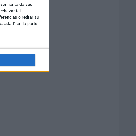
esamiento de sus
echazar tal
erencias o retirar su
vacidad" en la parte