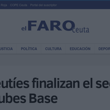
 Roja
COPE Ceuta
Portal del suscriptor
USTICIA
POLÍTICA
CULTURA
EDUCACIÓN
DEPO
tíes finalizan el se
lubes Base