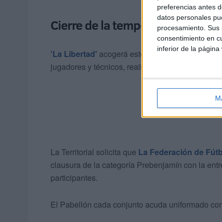
preferencias antes d
datos personales pue
Cierre de la temporada de la Fe
procesamiento. Sus p
consentimiento en cu
inferior de la página
'La Libertad'
acogerá este acto que dará comienz
jugadores y técnicos, realizarán un desfile como
M
La Territorial solicita que
La Federación de Fútb
clausura de la categoría Prebenjamín con la entr
participantes.
El Pabellón cada conjunto acuda uniformado con