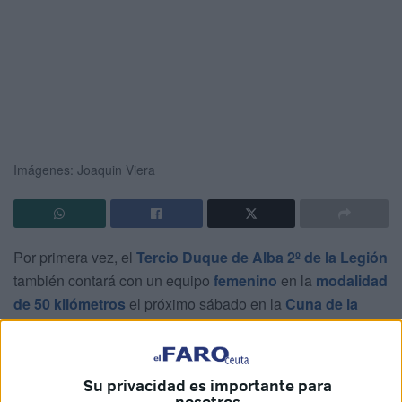
Imágenes: Joaquin Viera
Por primera vez, el
Tercio Duque de Alba 2º de la Legión
también contará con un equipo
femenino
en la
modalidad
de 50 kilómetros
el próximo sábado en la
Cuna de la
Legión
.
Una cita que afrontan, según contó la Dama Legionaria
Su privacidad es importante para
Aylaga, “con muchas ganas, mucha ilusión y mucha
nosotros