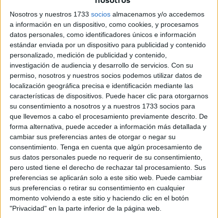
responsabilidad”, puesto que “es la primera vez que un
Nosotros y nuestros 1733
socios
almacenamos y/o accedemos
equipo femenino de la Legión participa en esta prueba de
a información en un dispositivo, como cookies, y procesamos
50 kilómetros”.
datos personales, como identificadores únicos e información
estándar enviada por un dispositivo para publicidad y contenido
La Sargento 1º De Pradas fue la encargada de planificar
personalizado, medición de publicidad y contenido,
los entrenamientos, en los que “diferenciaba tres fases”. La
investigación de audiencia y desarrollo de servicios.
Con su
primera se centraba “en ganar fondo”, la segunda “en
permiso, nosotros y nuestros socios podemos utilizar datos de
localización geográfica precisa e identificación mediante las
ganar más calidad” y la tercera “una fase de descarga, que
características de dispositivos. Puede hacer clic para otorgarnos
es en la que nos encontramos ahora mismo”.
su consentimiento a nosotros y a nuestros 1733 socios para
que llevemos a cabo el procesamiento previamente descrito. De
forma alternativa, puede acceder a información más detallada y
cambiar sus preferencias antes de otorgar o negar su
consentimiento.
Tenga en cuenta que algún procesamiento de
sus datos personales puede no requerir de su consentimiento,
pero usted tiene el derecho de rechazar tal procesamiento. Sus
preferencias se aplicarán solo a este sitio web. Puede cambiar
sus preferencias o retirar su consentimiento en cualquier
momento volviendo a este sitio y haciendo clic en el botón
"Privacidad" en la parte inferior de la página web.