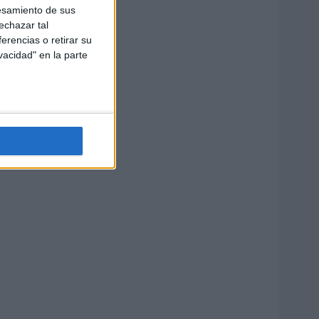
esamiento de sus
echazar tal
erencias o retirar su
vacidad" en la parte