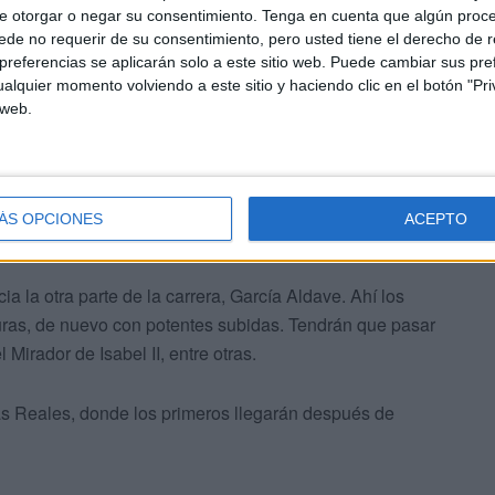
e otorgar o negar su consentimiento.
Tenga en cuenta que algún proc
de no requerir de su consentimiento, pero usted tiene el derecho de r
referencias se aplicarán solo a este sitio web. Puede cambiar sus pref
s Reales con una salida neutralizada en los primeros
alquier momento volviendo a este sitio y haciendo clic en el botón "Pri
 Hacho, donde coincidirán en tramos con corredores, pero
 web.
n muchas subidas.
ÁS OPCIONES
ACEPTO
a la otra parte de la carrera, García Aldave. Ahí los
duras, de nuevo con potentes subidas. Tendrán que pasar
irador de Isabel II, entre otras.
las Reales, donde los primeros llegarán después de