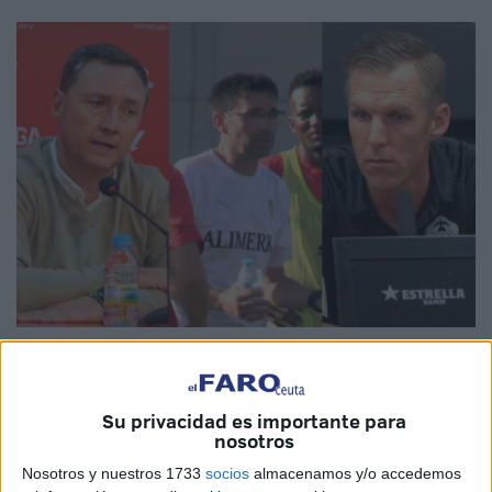
Imágenes: Archivo/cedida
Su privacidad es importante para
nosotros
Tres entrenadores han sido cesados en su función
en
Nosotros y nuestros 1733
socios
almacenamos y/o accedemos
sus respectivos equipos en lo que llevamos de temporada