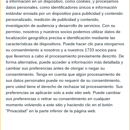
a información en un dispositivo, como cookies, y procesamos
en Segunda División y en el que dos de ellos se han
datos personales, como identificadores únicos e información
estándar enviada por un dispositivo para publicidad y contenido
enfrentado al Ceuta como han sido Johan Plat y
Asier
personalizado, medición de publicidad y contenido,
Garitano
.
Este último ha sido despedido por el
investigación de audiencia y desarrollo de servicios.
Con su
Sporting de Gijón
la pasada noche tras la derrota
permiso, nosotros y nuestros socios podemos utilizar datos de
contra el Castellón.
localización geográfica precisa e identificación mediante las
características de dispositivos. Puede hacer clic para otorgarnos
Asier Garitano
ha sido destituido del
Real Sporting de
su consentimiento a nosotros y a nuestros 1733 socios para
que llevemos a cabo el procesamiento previamente descrito. De
Gijón
, equipo que se enfrentó a la AD Ceuta en la jornada
forma alternativa, puede acceder a información más detallada y
2 de Liga Hypermotion y que ganó por 0-1 en el ‘Alfonso
cambiar sus preferencias antes de otorgar o negar su
Murube’ con el tanto de César Gelabert.
consentimiento.
Tenga en cuenta que algún procesamiento de
sus datos personales puede no requerir de su consentimiento,
Con Garitano, la lista ya suma tres técnicos que han
pero usted tiene el derecho de rechazar tal procesamiento. Sus
dejado los banquillos antes que el de Bergara.
Primero
preferencias se aplicarán solo a este sitio web. Puede cambiar
sus preferencias o retirar su consentimiento en cualquier
fue Johan Plat, después del partido contra el Ceuta
momento volviendo a este sitio y haciendo clic en el botón
donde empataron a tres; y posteriormente fue Raúl
"Privacidad" en la parte inferior de la página web.
Llona, míster de la Cultural y Deportiva Leonesa.
Debido a los resultados pésimos que ha encadenado el