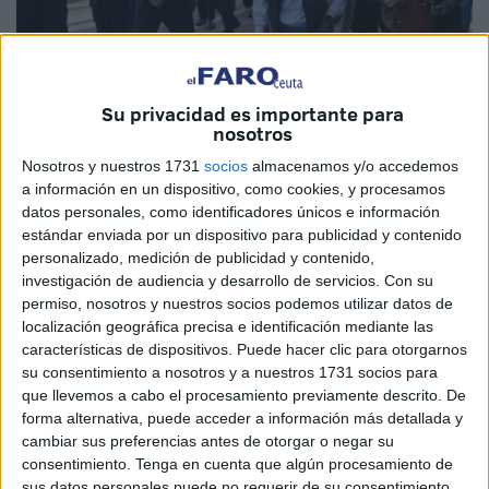
Imagen de archivo
Su privacidad es importante para
nosotros
Nosotros y nuestros 1731
socios
almacenamos y/o accedemos
a información en un dispositivo, como cookies, y procesamos
En Ceuta, hay momentos que trascienden la rutina y se
datos personales, como identificadores únicos e información
convierten en memoria colectiva. Hoy, el traslado del
estándar enviada por un dispositivo para publicidad y contenido
Medinaceli desde la iglesia de San Ildefonso hasta su
personalizado, medición de publicidad y contenido,
Casa de Hermandad es uno de esos instantes que marcan
investigación de audiencia y desarrollo de servicios.
Con su
permiso, nosotros y nuestros socios podemos utilizar datos de
el alma de la ciudad.
localización geográfica precisa e identificación mediante las
características de dispositivos. Puede hacer clic para otorgarnos
Cada paso de la comitiva, cada mirada emocionada y
su consentimiento a nosotros y a nuestros 1731 socios para
cada suspiro de fervor reflejan la profunda devoción de los
que llevemos a cabo el procesamiento previamente descrito. De
ceutíes por estas imágenes, veneradas no solo por su
forma alternativa, puede acceder a información más detallada y
historia, sino por el vínculo afectivo que generan.
cambiar sus preferencias antes de otorgar o negar su
consentimiento.
Tenga en cuenta que algún procesamiento de
La magia de este traslado no reside únicamente en la
sus datos personales puede no requerir de su consentimiento,