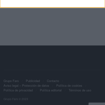
Grupo Faro
Publicidad
Contacto
Aviso legal – Protección de datos
Política de cookies
Política de privacidad
Política editorial
Términos de uso
Grupo Faro © 2023