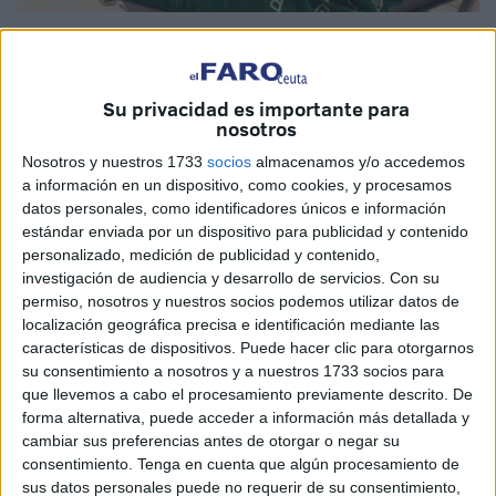
Foto: Marina Risco
Su privacidad es importante para
nosotros
Es difícil habituarse a este tipo de historias sobre todo
Nosotros y nuestros 1733
socios
almacenamos y/o accedemos
cuando se piensa en la familia de quien está siendo
a información en un dispositivo, como cookies, y procesamos
enterrado en una tierra que no es la suya, sobre todo
datos personales, como identificadores únicos e información
cuando se piensa en su madre. Una madre que no sabe
estándar enviada por un dispositivo para publicidad y contenido
personalizado, medición de publicidad y contenido,
dónde está su hijo, que nunca será informada del futuro
investigación de audiencia y desarrollo de servicios.
Con su
que le esperó.
permiso, nosotros y nuestros socios podemos utilizar datos de
localización geográfica precisa e identificación mediante las
Este martes se enterraba en Sidi Embarek el cuerpo del
características de dispositivos. Puede hacer clic para otorgarnos
último joven hallado sin vida en el mar. Ha sido imposible
su consentimiento a nosotros y a nuestros 1733 socios para
conocer su identidad y nadie ha preguntado por él. No es
que llevemos a cabo el procesamiento previamente descrito. De
forma alternativa, puede acceder a información más detallada y
la primera vez que sucede. En las distintas tumbas del
cambiar sus preferencias antes de otorgar o negar su
cementerio hay enterrados otros muchos jóvenes e incluso
consentimiento.
Tenga en cuenta que algún procesamiento de
niños a los que nunca se les puso nombre. Lo tuvieron,
sus datos personales puede no requerir de su consentimiento,