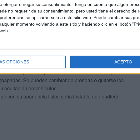
e otorgar o negar su consentimiento.
Tenga en cuenta que algún proc
ún caso que no han sabido hacerlo solos, se tiene
de no requerir de su consentimiento, pero usted tiene el derecho de r
enores.
referencias se aplicarán solo a este sitio web. Puede cambiar sus pref
s ante una situación delincuencial en la que los
alquier momento volviendo a este sitio y haciendo clic en el botón "Pri
s inmigrantes en distintos puntos de la ciudad, echando
 web.
en el delito. El subsahariano cruza el paso fronterizo
n Ceuta se cuenta con apoyos y se abandona al
que las fuerzas de seguridad no sepan el origen de esas
ÁS OPCIONES
ACEPTO
 no facilitará datos ni a la Benemérita ni a la Nacional
, incluso puede jugar al despiste informando de que ha
mpapadas. Se pueden cambiar de prendas o quitarse los
su ocultación en vehículos.
ue con su apariencia física sería inviable que pudiera