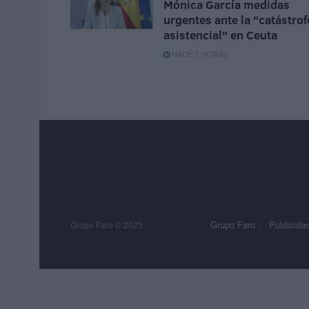
Mónica García medidas
urgentes ante la "catástrof
asistencial" en Ceuta
HACE 7 HORAS
Grupo Faro
Publicida
Grupo Faro © 2023