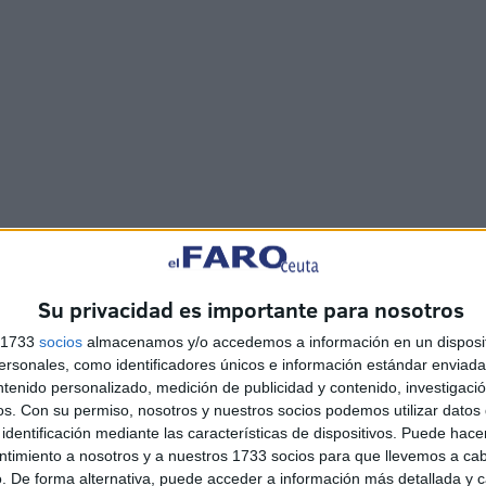
Su privacidad es importante para nosotros
s 1733
socios
almacenamos y/o accedemos a información en un disposit
sonales, como identificadores únicos e información estándar enviada 
idad de entradas de subsaharianos que se han producido
ntenido personalizado, medición de publicidad y contenido, investigaci
asado fin de semana. Todos subsaharianos. A esto se
os.
Con su permiso, nosotros y nuestros socios podemos utilizar datos 
uno y otro lado de la frontera. Allá, los ocultan en
identificación mediante las características de dispositivos. Puede hacer
 la ciudad buscando de esta forma el despiste. Los
ntimiento a nosotros y a nuestros 1733 socios para que llevemos a ca
. De forma alternativa, puede acceder a información más detallada y 
 vez lleguen a Ceuta tienen que acercarse a la Jefatura