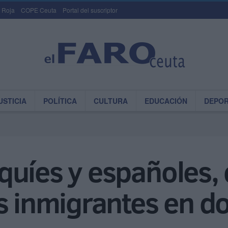
 Roja
COPE Ceuta
Portal del suscriptor
USTICIA
POLÍTICA
CULTURA
EDUCACIÓN
DEPO
uíes y españoles, 
s inmigrantes en d