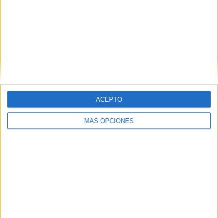
Temblor esencial.
Esclerosis múltiple.
Distrofia muscular.
Osteoporosis.
Párkinson.
ACEPTO
Artritis reumatoide.
MÁS OPCIONES
7. Enfermedades endocrinas
Hipotiroidismo y paratiroides.
Diabetes mellitus insulinodependiente.
8. Enfermedades neurológicas