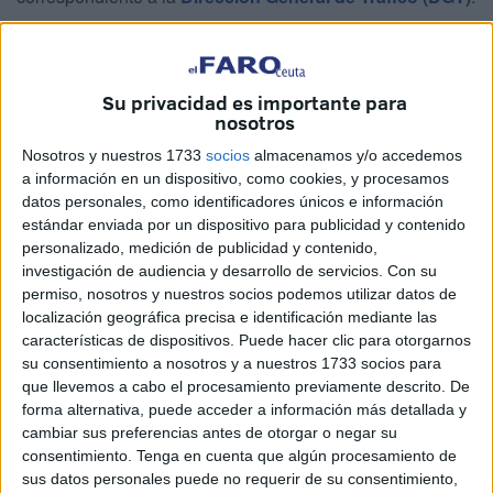
Ambas pruebas mencionadas deben superarse con éxito
para que la DGT otorgue la autorización para continuar
conduciendo por otro período de diez años en las
Su privacidad es importante para
nosotros
carreteras de España. Por lo tanto, la DGT ha publicado
una
lista de enfermedades
que no son compatibles con la
Nosotros y nuestros 1733
socios
almacenamos y/o accedemos
a información en un dispositivo, como cookies, y procesamos
conducción de vehículos de motor en las carreteras
datos personales, como identificadores únicos e información
españolas.
estándar enviada por un dispositivo para publicidad y contenido
personalizado, medición de publicidad y contenido,
Es importante destacar que no todas las enfermedades
investigación de audiencia y desarrollo de servicios.
Con su
mencionadas en la lista son automáticamente
permiso, nosotros y nuestros socios podemos utilizar datos de
incompatibles con la conducción, ya que la DGT evaluará
localización geográfica precisa e identificación mediante las
características de dispositivos. Puede hacer clic para otorgarnos
cada caso teniendo en cuenta la patología, su gravedad y
su consentimiento a nosotros y a nuestros 1733 socios para
el tratamiento recibido por la persona.
que llevemos a cabo el procesamiento previamente descrito. De
forma alternativa, puede acceder a información más detallada y
Se requerirá que el individuo demuestre tener
cambiar sus preferencias antes de otorgar o negar su
capacidades perceptivas, cognitivas y motoras mínimas
consentimiento.
Tenga en cuenta que algún procesamiento de
para una conducción segura, así como la capacidad de
sus datos personales puede no requerir de su consentimiento,