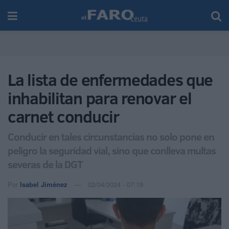
La lista de enfermedades que
inhabilitan para renovar el
carnet conducir
Conducir en tales circunstancias no solo pone en
peligro la seguridad vial, sino que conlleva multas
severas de la DGT
Por
Isabel Jiménez
02/04/2024 - 07:19