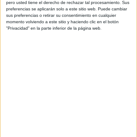
pero usted tiene el derecho de rechazar tal procesamiento. Sus
responder y actuar de manera precisa ante situaciones
preferencias se aplicarán solo a este sitio web. Puede cambiar
peligrosas en la carretera.
sus preferencias o retirar su consentimiento en cualquier
momento volviendo a este sitio y haciendo clic en el botón
¿Qué enfermedades no te permiten
"Privacidad" en la parte inferior de la página web.
renovar el carnet de conducir?