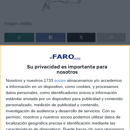
Imagen cedida
Si algún día sientes que el ánimo no te responde y sufres
el vértigo insoportable del los días. Si crees que te ahogas
Su privacidad es importante para
sin agua, que duermes sin sueño, que comes sin ganas,
nosotros
que andas sin rumbo y que te pierdes en la casa en donde
Nosotros y nuestros 1733
socios
almacenamos y/o accedemos
vives.
a información en un dispositivo, como cookies, y procesamos
datos personales, como identificadores únicos e información
Si sientes una opresión en el pecho, si hablas sin
estándar enviada por un dispositivo para publicidad y contenido
palabras, si te vistes sin ropa, si te duchas sin agua, si
personalizado, medición de publicidad y contenido,
abres la puerta sin esperar a nadie.
investigación de audiencia y desarrollo de servicios.
Con su
permiso, nosotros y nuestros socios podemos utilizar datos de
Si alguna vez caminas sin dirección, saludas a personas
localización geográfica precisa e identificación mediante las
extrañas aunque compartas con ellas tu jornada laboral,
características de dispositivos. Puede hacer clic para otorgarnos