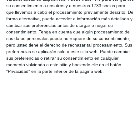
su consentimiento a nosotros y a nuestros 1733 socios para
aunque estés harto de verlos todas las semanas.
que llevemos a cabo el procesamiento previamente descrito. De
forma alternativa, puede acceder a información más detallada y
Si alguna vez lloras sin lágrinas, escribes sin tinta, lees un
cambiar sus preferencias antes de otorgar o negar su
libro sin título, dialogas sin interlocutor.
consentimiento.
Tenga en cuenta que algún procesamiento de
sus datos personales puede no requerir de su consentimiento,
Si sueñas como si fuera la ralidad lo soñado.Si no notas la
pero usted tiene el derecho de rechazar tal procesamiento. Sus
brisa, si no ves la lluvia y todo está mojado, encharcado
preferencias se aplicarán solo a este sitio web. Puede cambiar
por la tormenta. Si escuchas el CAÑONAZO sin ser las 12
sus preferencias o retirar su consentimiento en cualquier
, si miras con los ojos cerrados en una oscuridad que no
momento volviendo a este sitio y haciendo clic en el botón
"Privacidad" en la parte inferior de la página web.
desea ver la luz porque no te apetece salir de las tinieblas.
Si alguna vez te alías con la muerte como colega, como
compañera, como confidente, cómo la mano que está ahí
para liberarte de la cárcel de la que no quieres escaparte.
Si ves que tus emociones no son comprendidas por nadie,
que tu herida interior sigue sangrando, que andas como un
difunto sin cementerio, sin sepulturero, sin tierra que te