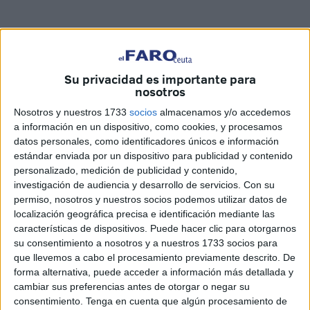
Su privacidad es importante para
nosotros
Imágenes: Áxel Romero
Nosotros y nuestros 1733
socios
almacenamos y/o accedemos
a información en un dispositivo, como cookies, y procesamos
datos personales, como identificadores únicos e información
estándar enviada por un dispositivo para publicidad y contenido
Hasta 100 personas sufrieron una intoxicación alimentaria
personalizado, medición de publicidad y contenido,
en la
Feria de Ceuta
que acaba de terminar, una situación
investigación de audiencia y desarrollo de servicios.
Con su
que ha abierto el debate sobre el estado de la comida en
permiso, nosotros y nuestros socios podemos utilizar datos de
las casetas y puestos que se colocan en el recinto ferial.
localización geográfica precisa e identificación mediante las
características de dispositivos. Puede hacer clic para otorgarnos
En FaroTV hemos salido a preguntar a los ceutíes sobre
su consentimiento a nosotros y a nuestros 1733 socios para
sus impresiones acerca de este suceso y si ellos piensan
que llevemos a cabo el procesamiento previamente descrito. De
que es seguro comer en la Feria.
forma alternativa, puede acceder a información más detallada y
cambiar sus preferencias antes de otorgar o negar su
Tags:
Feria
La Encuesta
Sanidad
consentimiento.
Tenga en cuenta que algún procesamiento de