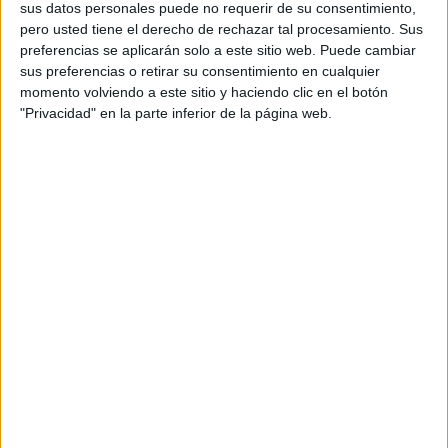
sus datos personales puede no requerir de su consentimiento,
pero usted tiene el derecho de rechazar tal procesamiento. Sus
Related
Posts
preferencias se aplicarán solo a este sitio web. Puede cambiar
sus preferencias o retirar su consentimiento en cualquier
El Colegio de Médicos pide a Mónica
momento volviendo a este sitio y haciendo clic en el botón
García medidas urgentes ante la
"Privacidad" en la parte inferior de la página web.
"catástrofe asistencial" en Ceuta
HACE 15 MINUTOS
Solidaridad carga contra la gestión del
Ingesa tras la crisis en Ceuta: "Los
sanitarios han sido abandonados"
HACE 13 HORAS
Ingesa presta 329 asistencias en Ceuta
en 24 horas por la presión migratoria
HACE 1 DÍA
De Los Morancos a Tomás Roncero: los
mensajes de ánimo hacia Ceuta