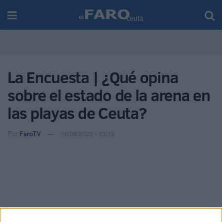
La Encuesta | ¿Qué opina
sobre el estado de la arena en
las playas de Ceuta?
Por
FaroTV
16/08/2023 - 13:12