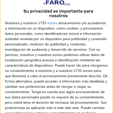
Su privacidad es importante para
nosotros
Nosotros y nuestros 1733
socios
almacenamos y/o accedemos
a información en un dispositivo, como cookies, y procesamos
Imágenes: FaroTV
datos personales, como identificadores únicos e información
estándar enviada por un dispositivo para publicidad y contenido
personalizado, medición de publicidad y contenido,
investigación de audiencia y desarrollo de servicios.
Con su
permiso, nosotros y nuestros socios podemos utilizar datos de
Cuando estamos a poco más de un mes de la finalización
localización geográfica precisa e identificación mediante las
del verano, un equipo de
FaroTV
ha salido a las calles de
características de dispositivos. Puede hacer clic para otorgarnos
Ceuta a
preguntar
por el nivel de satisfacción de la
su consentimiento a nosotros y a nuestros 1733 socios para
que llevemos a cabo el procesamiento previamente descrito. De
ciudadanía con el estado de la
arena
de las
playas
.
forma alternativa, puede acceder a información más detallada y
cambiar sus preferencias antes de otorgar o negar su
Las quejas de los vecinos y bañistas de San Amaro,
con
consentimiento.
Tenga en cuenta que algún procesamiento de
duchas sin agua y llena de piedras
, ha vuelto a poner el
sus datos personales puede no requerir de su consentimiento,
foco en los arenales de la ciudad autónoma.
pero usted tiene el derecho de rechazar tal procesamiento. Sus
preferencias se aplicarán solo a este sitio web. Puede cambiar