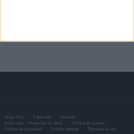
Grupo Faro
Publicidad
Contacto
Aviso legal – Protección de datos
Política de cookies
Política de privacidad
Política editorial
Términos de uso