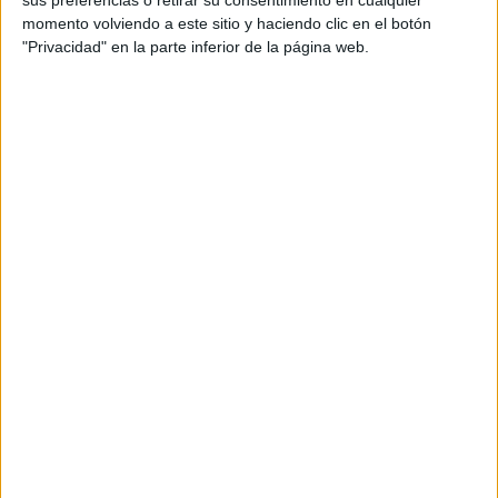
sus preferencias o retirar su consentimiento en cualquier
momento volviendo a este sitio y haciendo clic en el botón
"Privacidad" en la parte inferior de la página web.
Tags:
La Encuesta
Medio Ambiente
Playas
Related
Posts
Varios títulos para Ceuta en el Circuito
Nacional de tenis playa