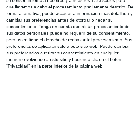
su consentimiento a nosotros y a nuestros 1733 socios para
Servicios Urbanos y Vivienda, Alejandro Ramírez,
que llevemos a cabo el procesamiento previamente descrito. De
contempla una inversión de
56.337,84 euros
y un plazo de
forma alternativa, puede acceder a información más detallada y
ejecución de algo más de tres meses.
cambiar sus preferencias antes de otorgar o negar su
consentimiento.
Tenga en cuenta que algún procesamiento de
El objetivo del proyecto es asegurar el correcto
sus datos personales puede no requerir de su consentimiento,
mantenimiento y conservación de una infraestructura que
pero usted tiene el derecho de rechazar tal procesamiento. Sus
preferencias se aplicarán solo a este sitio web. Puede cambiar
ha supuesto una importante inversión pública y que
sus preferencias o retirar su consentimiento en cualquier
constituye un referente para el deporte local.
momento volviendo a este sitio y haciendo clic en el botón
"Privacidad" en la parte inferior de la página web.
El servicio se realizará
bajo la modalidad de encargo a
medio propio
, figura legal que permite a la administración
encomendar tareas a entidades públicas sin recurrir a un
contrato tradicional.
El acuerdo se ha formalizado mediante un decreto
publicado este viernes en el BOCCE, que aprueba
oficialmente el encargo a Tragsa. El presupuesto total,
56.337,84 euros
, se financiará con cargo a la partida
de
Contratos de mantenimiento de servicios básicos
del