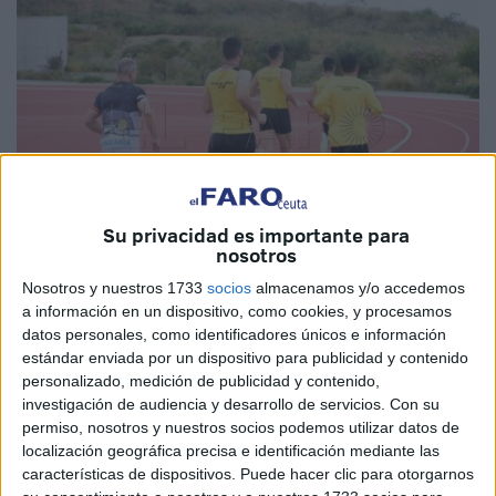
Su privacidad es importante para
nosotros
Nosotros y nuestros 1733
socios
almacenamos y/o accedemos
Imagen de archivo
a información en un dispositivo, como cookies, y procesamos
datos personales, como identificadores únicos e información
estándar enviada por un dispositivo para publicidad y contenido
personalizado, medición de publicidad y contenido,
investigación de audiencia y desarrollo de servicios.
Con su
La Ciudad Autónoma de Ceuta ha aprobado el
encargo a
permiso, nosotros y nuestros socios podemos utilizar datos de
Tragsa
del
mantenimiento de la pista de atletismo
. La
localización geográfica precisa e identificación mediante las
medida, firmada por el consejero de Medio Ambiente,
características de dispositivos. Puede hacer clic para otorgarnos