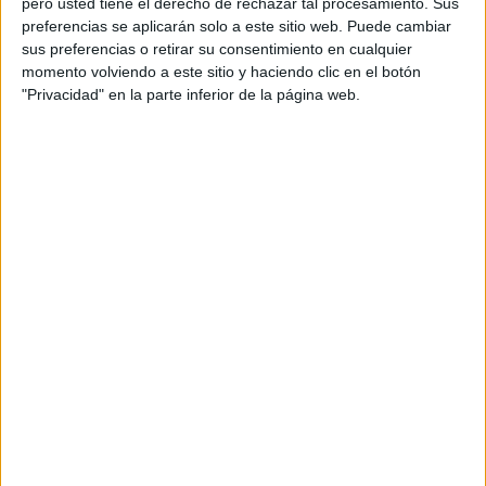
pero usted tiene el derecho de rechazar tal procesamiento. Sus
que tanto Baleària, como Trasmediterránea
mantienen sin
preferencias se aplicarán solo a este sitio web. Puede cambiar
sus preferencias o retirar su consentimiento en cualquier
novedad las salidas de sus respectivos buques.
momento volviendo a este sitio y haciendo clic en el botón
"Privacidad" en la parte inferior de la página web.
No obstante, desde el
Puerto de Algeciras
mantienen la
siguiente recomendación a los pasajeros: “Si vas a viajar
este fin de semana desde el Puerto de Algeciras a los de
Ceuta y Tánger Med,
consulta el estado de las
conexiones marítimas en http://apba.es/informacion-
pasajero o 956585463
”.
⚠️
#BorrascaIngrid
Domingo 25 enero 2026
🟡 La conexión marítima
#Algeciras
-
#Ceuta
retoma sus rotaciones habituales
ℹ️
https://t.co/QDzZPleMYE
☎️ 956585463 ℹ️