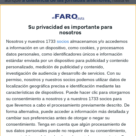
momento, el Puerto de Algeciras solo ha informado sobre
un cambio en la rotación de barcos con destino Ceuta.
Su privacidad es importante para
La información que aparece reflejada en las páginas de
nosotros
consulta de los pasajeros señalan
normalidad en las
Nosotros y nuestros 1733
socios
almacenamos y/o accedemos
salidas de todas las navieras, excepto en una:
la
a información en un dispositivo, como cookies, y procesamos
compañía DFDS Mediterranean ha cancelado las salidas
datos personales, como identificadores únicos e información
Algeciras-Ceuta de las 20:00 y las 23:00 en el buque
estándar enviada por un dispositivo para publicidad y contenido
personalizado, medición de publicidad y contenido,
Ceuta Jet.
investigación de audiencia y desarrollo de servicios.
Con su
permiso, nosotros y nuestros socios podemos utilizar datos de
localización geográfica precisa e identificación mediante las
características de dispositivos. Puede hacer clic para otorgarnos
su consentimiento a nosotros y a nuestros 1733 socios para
que llevemos a cabo el procesamiento previamente descrito. De
forma alternativa, puede acceder a información más detallada y
No se descarta que pueda haber más modificaciones en
cambiar sus preferencias antes de otorgar o negar su
caso de que las condiciones climatológicas empeoren.
consentimiento.
Tenga en cuenta que algún procesamiento de
sus datos personales puede no requerir de su consentimiento,
Al consultar estas fuentes se observan en las pantallas