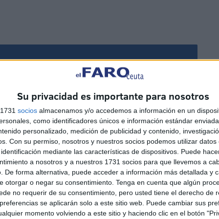
Disparos en el Príncipe y un
herido por arma blanca
Su privacidad es importante para nosotros
HACE 29 MINUTOS
s 1731
socios
almacenamos y/o accedemos a información en un disposit
sonales, como identificadores únicos e información estándar enviada 
Aplazado el amistoso entre
ntenido personalizado, medición de publicidad y contenido, investigaci
d
el Ittihad de Tánger y el FC
os.
Con su permiso, nosotros y nuestros socios podemos utilizar datos 
Barcelona
identificación mediante las características de dispositivos. Puede hacer
ntimiento a nosotros y a nuestros 1731 socios para que llevemos a ca
HACE 1 HORA
. De forma alternativa, puede acceder a información más detallada y 
e otorgar o negar su consentimiento.
Tenga en cuenta que algún proc
Preocupación por las fotos
de no requerir de su consentimiento, pero usted tiene el derecho de r
de menores con soldados
referencias se aplicarán solo a este sitio web. Puede cambiar sus pref
e
trasladados a la frontera
alquier momento volviendo a este sitio y haciendo clic en el botón "Pri