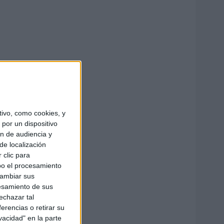
ivo, como cookies, y
por un dispositivo
ón de audiencia y
de localización
 clic para
bo el procesamiento
cambiar sus
esamiento de sus
echazar tal
erencias o retirar su
vacidad" en la parte