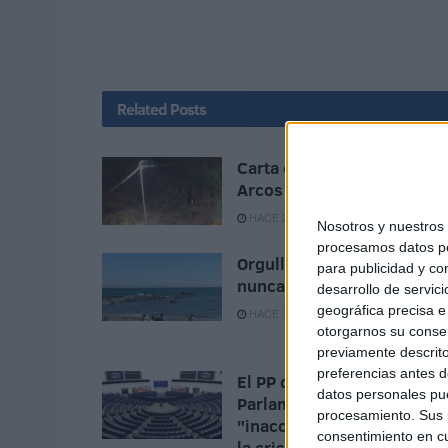
Related
Posts
Carta de los vecinos de
Arcos Quebrados
HACE 28 MINUTOS
Nosotros y nuestro
procesamos datos per
Orgullo de un pueblo que
para publicidad y co
nunca pierde su humanida
desarrollo de servici
geográfica precisa e 
HACE 1 HORA
otorgarnos su conse
previamente descrito
preferencias antes d
El PP denuncia en el
datos personales pue
Parlamento Europeo la
procesamiento. Sus p
"inacción" de Sánchez ant
consentimiento en cu
la crisis de Ceuta