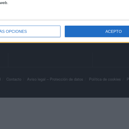
HACE 2 HORAS
 web.
ÁS OPCIONES
ACEPTO
d
Contacto
Aviso legal – Protección de datos
Política de cookies
P