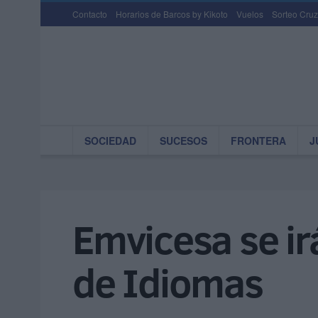
Contacto
Horarios de Barcos by Kikoto
Vuelos
Sorteo Cruz
SOCIEDAD
SUCESOS
FRONTERA
J
Emvicesa se irá
de Idiomas