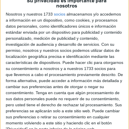
Su privacidad es importante para
(CEM) ha sido el escenario de la reunión de este lunes
nosotros
entre las direcciones de la Confederación de Empresarios
Nosotros y nuestros 1733
socios
almacenamos y/o accedemos
de Andalucía (CEA); la Confederación de Empresarios de
a información en un dispositivo, como cookies, y procesamos
Ceuta (CECE), y la Confederación de Empresarios de
datos personales, como identificadores únicos e información
Melilla
(CEME).
estándar enviada por un dispositivo para publicidad y contenido
personalizado, medición de publicidad y contenido,
Una mesa de trabajo encaminada a perfilar nuevas líneas
investigación de audiencia y desarrollo de servicios.
Con su
permiso, nosotros y nuestros socios podemos utilizar datos de
de colaboración entre las tres organizaciones. Crecer en
localización geográfica precisa e identificación mediante las
iniciativas para el fomento de la actividad empresarial en
características de dispositivos. Puede hacer clic para otorgarnos
Andalucía, Ceuta y Melilla, y ahondar en la colaboración
su consentimiento a nosotros y a nuestros 1733 socios para
público-privada en
materia turística
, así como en el
que llevemos a cabo el procesamiento previamente descrito. De
forma alternativa, puede acceder a información más detallada y
desarrollo de eventos que favorezcan la divulgación de las
cambiar sus preferencias antes de otorgar o negar su
iniciativas empresariales han sido los ejes del encuentro,
consentimiento.
Tenga en cuenta que algún procesamiento de
encabezado por los presidentes Javier González de Lara
sus datos personales puede no requerir de su consentimiento,
(CEA); Arantxa Campos Gorriño (CECE), y Enrique Alcoba
pero usted tiene el derecho de rechazar tal procesamiento. Sus
Ruiz (CEME).
preferencias se aplicarán solo a este sitio web. Puede cambiar
sus preferencias o retirar su consentimiento en cualquier
momento volviendo a este sitio y haciendo clic en el botón