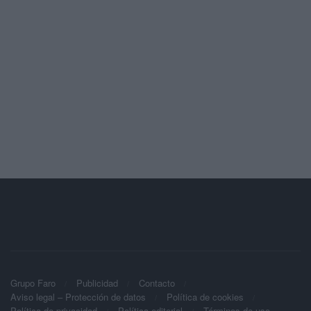
Grupo Faro
Publicidad
Contacto
Aviso legal – Protección de datos
Política de cookies
Política de privacidad
Política editorial
Términos de uso