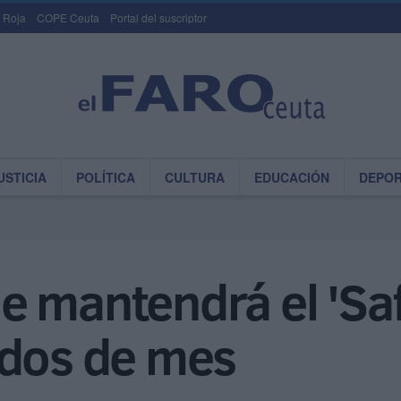
 Roja
COPE Ceuta
Portal del suscriptor
USTICIA
POLÍTICA
CULTURA
EDUCACIÓN
DEPO
 mantendrá el 'Safe
ados de mes