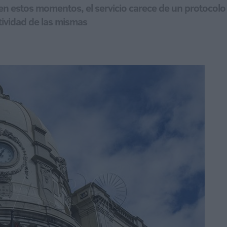
en estos momentos, el servicio carece de un protocolo 
tividad de las mismas