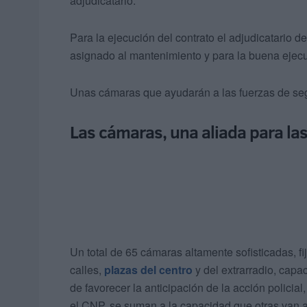
adjudicatario.
Para la ejecución del contrato el adjudicatario d
asignado al mantenimiento y para la buena ejecu
Unas cámaras que ayudarán a las fuerzas de segu
Las cámaras, una aliada para la
Un total de 65 cámaras altamente sofisticadas, fi
calles,
plazas del centro
y del extrarradio, cap
de favorecer la anticipación de la acción policia
el CNP, se suman a la capacidad que otras van a