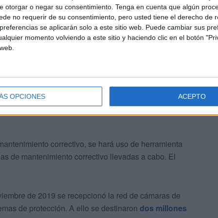
e otorgar o negar su consentimiento.
Tenga en cuenta que algún proc
de no requerir de su consentimiento, pero usted tiene el derecho de r
referencias se aplicarán solo a este sitio web. Puede cambiar sus pref
cerse un sistema de asistencia remota para software
alquier momento volviendo a este sitio y haciendo clic en el botón "Pri
les de una semana de duración para modificaciones,
 web.
zcan.
ÁS OPCIONES
ACEPTO
mantenimiento correctivo, se hará uso de herramienta
reas de mantenimiento correctivo llevadas a cabo. El
iembre de 2019 se recepcionó la red de cámaras de
temas de protección. A ello se destinaron
dos millones