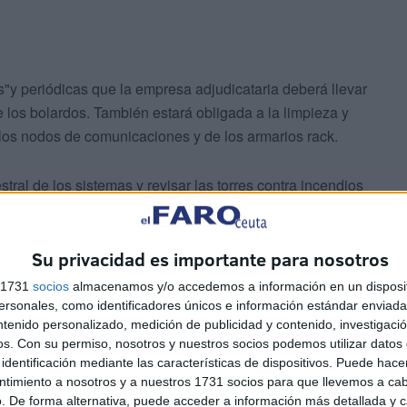
"y periódicas que la empresa adjudicataria deberá llevar
los bolardos. También estará obligada a la limpieza y
e los nodos de comunicaciones y de los armarios rack.
al de los sistemas y revisar las torres contra incendios
se limpiarán mensualmente, excepto las instaladas
ra trimestral. El documento también contempla la
e) y el sistema operativo entre otras actuaciones.
Su privacidad es importante para nosotros
s 1731
socios
almacenamos y/o accedemos a información en un disposit
tirá “en la reparación puntual y en el menor tiempo
sonales, como identificadores únicos e información estándar enviada 
ntenido personalizado, medición de publicidad y contenido, investigaci
etectado una anomalía, disfunción o avería e incluso
os.
Con su permiso, nosotros y nuestros socios podemos utilizar datos 
an desde el mantenimiento del software y el sistema
identificación mediante las características de dispositivos. Puede hacer
 vandalismo. También incluyen el desmontaje de equipos
ntimiento a nosotros y a nuestros 1731 socios para que llevemos a ca
un peligro para transeúntes o la circulación y la
. De forma alternativa, puede acceder a información más detallada y 