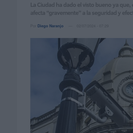
La Ciudad ha dado el visto bueno ya que, 
afecta “gravemente” a la seguridad y efec
Por
Diego Naranjo
02/07/2024 - 07:29