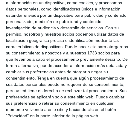
conductora observa al
a información en un dispositivo, como cookies, y procesamos
animal y sigue
datos personales, como identificadores únicos e información
estándar enviada por un dispositivo para publicidad y contenido
conduciendo... Gracias
personalizado, medición de publicidad y contenido,
investigación de audiencia y desarrollo de servicios.
Con su
señora... Feliz Navidad"
permiso, nosotros y nuestros socios podemos utilizar datos de
localización geográfica precisa e identificación mediante las
A su llamada acudo yo... que en esos momentos estaba en
características de dispositivos. Puede hacer clic para otorgarnos
la zona del puerto. Ya estaba allí una pareja de la Policía
su consentimiento a nosotros y a nuestros 1733 socios para
que llevemos a cabo el procesamiento previamente descrito. De
Portuaria, muy amables y agradables, por cierto, y varios
forma alternativa, puede acceder a información más detallada y
vigilantes de la zona. Observamos que la gata había
cambiar sus preferencias antes de otorgar o negar su
tenido un sangrado por la boca y que, presa del pánico y
consentimiento.
Tenga en cuenta que algún procesamiento de
del dolor, se había metido en el motor del coche de una
sus datos personales puede no requerir de su consentimiento,
pero usted tiene el derecho de rechazar tal procesamiento. Sus
trabajadora de Aduanas.
preferencias se aplicarán solo a este sitio web. Puede cambiar
sus preferencias o retirar su consentimiento en cualquier
Todos lo que estábamos allí contribuimos para coger al
momento volviendo a este sitio y haciendo clic en el botón
animal y meterlo en un transportín a la espera de la
"Privacidad" en la parte inferior de la página web.
llegada de los trabajadores de Ecoservicio. Los
funcionarios de la Policía Portuaria comentaron que