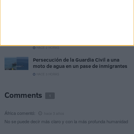
La AD Ceuta conquista el XII Trofeo de
Feria (2-1)
HACE 1 HORA
Avanza la instalación de servicios
básicos para inmigrantes: una carpa, luz
y agua
HACE 2 HORAS
Persecución de la Guardia Civil a una
moto de agua en un pase de inmigrantes
HACE 3 HORAS
Comments
1
África
comentó:
hace 3 años
No se puede decir más claro y con la más profunda humanidad