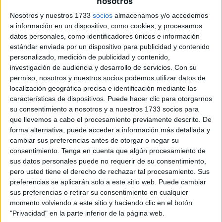
nosotros
conflictos entre socios desde las primeras fases del
Nosotros y nuestros 1733
socios
almacenamos y/o accedemos
proyecto.
a información en un dispositivo, como cookies, y procesamos
datos personales, como identificadores únicos e información
“El pacto de socios son
acuerdos sobre materias
estándar enviada por un dispositivo para publicidad y contenido
importantes para la gobernanza y para el desarrollo de
personalizado, medición de publicidad y contenido,
investigación de audiencia y desarrollo de servicios.
Con su
la empresa
, que versan sobre la relación entre los socios
permiso, nosotros y nuestros socios podemos utilizar datos de
y entre los socios con la sociedad”, resumió Mendigutía.
localización geográfica precisa e identificación mediante las
características de dispositivos. Puede hacer clic para otorgarnos
El taller, de carácter presencial y totalmente gratuito, tuvo
su consentimiento a nosotros y a nuestros 1733 socios para
lugar en las instalaciones que
Ceuta Open Future
tiene
que llevemos a cabo el procesamiento previamente descrito. De
en las Murallas Reales conocidas como ‘El Ángulo’. Bajo
forma alternativa, puede acceder a información más detallada y
cambiar sus preferencias antes de otorgar o negar su
el título:
“Claves legales para emprender: pacto de
consentimiento.
Tenga en cuenta que algún procesamiento de
socios”
, el encuentro resultó clave para el grupo de
sus datos personales puede no requerir de su consentimiento,
emprendedores asistentes, que tuvieron la oportunidad de
pero usted tiene el derecho de rechazar tal procesamiento. Sus
conocer de cerca, gracias a la iniciativa de
Ceuta Open
preferencias se aplicarán solo a este sitio web. Puede cambiar
sus preferencias o retirar su consentimiento en cualquier
Future,
las herramientas prácticas más útiles para que los
momento volviendo a este sitio y haciendo clic en el botón
emprendedores y empresarios puedan establecer
"Privacidad" en la parte inferior de la página web.
acuerdos claros y seguros con sus socios desde el inicio,