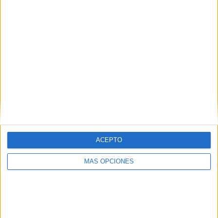
ponente.
“El día nos encontramos un caso en el que uno de los
socios dijo que se había asociado por el feeling que sentía
con la otra persona, porque había notado una vibración y
se había sentido en confianza desde el primer momento”,
comentó Mendigutía haciendo hincapié en la confianza
como la pieza fundamental de este engranaje.
ACEPTO
MÁS OPCIONES