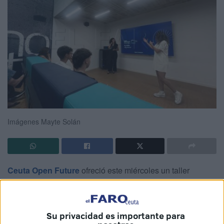
Imágenes Mayte Solán
Ceuta Open Future
ofreció este miércoles un taller
gratuito sobre la importancia del pacto de socios en la
empresa. El evento estuvo dirigido por la abogada y
mentora en legal
María Mendigutía
, que departió sobre las
Su privacidad es importante para
distintas
claves legales existentes
para prevenir