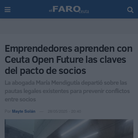
Emprendedores aprenden con
Ceuta Open Future las claves
del pacto de socios
La abogada María Mendigutía departió sobre las
pautas legales existentes para prevenir conflictos
entre socios
Por
Mayte Solán
28/05/2025 - 20:40