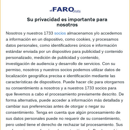
Su privacidad es importante para
nosotros
Nosotros y nuestros 1733
socios
almacenamos y/o accedemos
a información en un dispositivo, como cookies, y procesamos
datos personales, como identificadores únicos e información
Archivo
estándar enviada por un dispositivo para publicidad y contenido
personalizado, medición de publicidad y contenido,
investigación de audiencia y desarrollo de servicios.
Con su
permiso, nosotros y nuestros socios podemos utilizar datos de
Empleados del comercio ceutí forman parte de un grupo de
localización geográfica precisa e identificación mediante las
características de dispositivos. Puede hacer clic para otorgarnos
Facebook para reivindicar la situación actual del sector
su consentimiento a nosotros y a nuestros 1733 socios para
damnificado por la problemática de la frontera del Tarajal,
que llevemos a cabo el procesamiento previamente descrito. De
“que afecta a un gran número de empleados por cuenta
forma alternativa, puede acceder a información más detallada y
ajena y sus familias”. Su nombre es 'Empleados del
cambiar sus preferencias antes de otorgar o negar su
consentimiento.
Tenga en cuenta que algún procesamiento de
comercio ceutí damnificados por la frontera'.
sus datos personales puede no requerir de su consentimiento,
pero usted tiene el derecho de rechazar tal procesamiento. Sus
Tal y como indica su descripción, el objetivo de este grupo