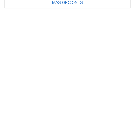
MÁS OPCIONES
HACE 2 SEMANAS
El PSOE alerta del riesgo de perder
fondos europeos
HACE 2 SEMANAS
¿Cómo serán los nuevos billetes de
euro? Estos son los diseños propuestos
HACE 2 SEMANAS