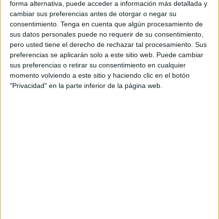
Los de David Mena deben mejorar un poco más.
Archivo
forma alternativa, puede acceder a información más detallada y
cambiar sus preferencias antes de otorgar o negar su
consentimiento.
Tenga en cuenta que algún procesamiento de
sus datos personales puede no requerir de su consentimiento,
pero usted tiene el derecho de rechazar tal procesamiento. Sus
preferencias se aplicarán solo a este sitio web. Puede cambiar
El Goyu-Ryu B sigue sin ganar fuera de
sus preferencias o retirar su consentimiento en cualquier
casa pero está más cerca de sus rivales
momento volviendo a este sitio y haciendo clic en el botón
directos
"Privacidad" en la parte inferior de la página web.
El Goyu-Ryu B sigue con su mejoría pero sin confirmarlo
con una victoria fuera de casa. El sábado la tuvo cerca,
con un empate en el campo del San Juan B, que bien
pudieron ser tres puntos si los delanteros llegan a estar
más acertados de cara a la portería rival.
El punto dejó un sabor agridulce, pero le mantiene en la
pelea por la permanencia. Ahora mismo, a pesar de ser
penúltimo, se encuentra a tres puntos del Xerez Deportivo,