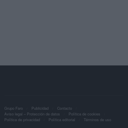
Grupo Faro
Publicidad
Contacto
Aviso legal – Protección de datos
Política de cookies
Política de privacidad
Política editorial
Términos de uso