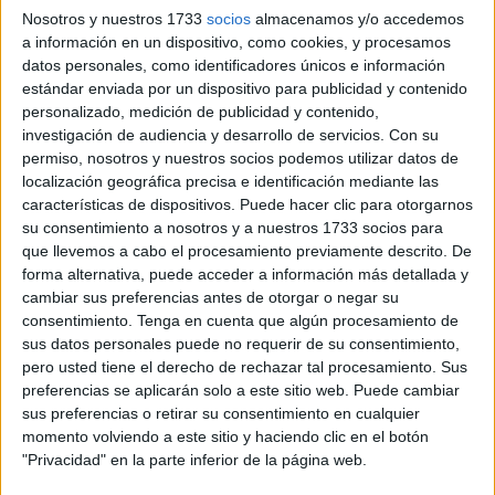
El First 40.7 'Ucosound-Tareis T' de Joaquín Angolotti se
Nosotros y nuestros 1733
socios
almacenamos y/o accedemos
ha proclamado este sábado vencedor de la 10ª Regata
a información en un dispositivo, como cookies, y procesamos
Straitchallenge
disputada entre Algeciras, Tarifa y Ceuta.
datos personales, como identificadores únicos e información
estándar enviada por un dispositivo para publicidad y contenido
El dos veces campeón de Andalucía de Crucero ha
personalizado, medición de publicidad y contenido,
conseguido la victoria después de
una regata casi
investigación de audiencia y desarrollo de servicios.
Con su
perfecta
, navegando en el sitio para
optimizar distancias
permiso, nosotros y nuestros socios podemos utilizar datos de
y lograr su objetivo.
localización geográfica precisa e identificación mediante las
características de dispositivos. Puede hacer clic para otorgarnos
El
barco
del Real Club El Candado vence sobre el
su consentimiento a nosotros y a nuestros 1733 socios para
que llevemos a cabo el procesamiento previamente descrito. De
ganador del 2021, el Dufour 34 'Al Tarik IV' de José Luis
forma alternativa, puede acceder a información más detallada y
Pérez Navarro con base en el CN Saladillo de
Algeciras
,
cambiar sus preferencias antes de otorgar o negar su
segundo a una distancia de 17" tras la corrección de
consentimiento.
Tenga en cuenta que algún procesamiento de
tiempos.
sus datos personales puede no requerir de su consentimiento,
pero usted tiene el derecho de rechazar tal procesamiento. Sus
En tiempo real, los malagueños se pelearon con el Dufour
preferencias se aplicarán solo a este sitio web. Puede cambiar
sus preferencias o retirar su consentimiento en cualquier
44 'Ceuta Emociona' de Sergio Llorca con bandera del CV
momento volviendo a este sitio y haciendo clic en el botón
Vendaval, el Salona 45 'Leiden' del armador Leonardo
"Privacidad" en la parte inferior de la página web.
Ulecia con base en el CN Puerto Sherry y el sevillano