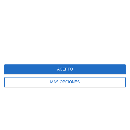
la regata Juan Luis Cervera. En lo que a estrategia se
refiere, "les ha ido mejor a los barcos que iban por tierra
hacia Tarifa para evitar la corriente, y luego un poquito más
abiertos hacia la mitad del canal para que les ayudara la
corriente", apunta Daniel Uriarte, staff y navegante.
ACEPTO
MÁS OPCIONES