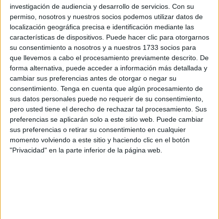
condiciones impredecibles marcada por las exigencias
investigación de audiencia y desarrollo de servicios.
Con su
permiso, nosotros y nuestros socios podemos utilizar datos de
propias de navegar entre dos mares y dos continentes, con
localización geográfica precisa e identificación mediante las
vientos y corrientes que suelen ser fuertes.
características de dispositivos. Puede hacer clic para otorgarnos
su consentimiento a nosotros y a nuestros 1733 socios para
Excepcional ha sido la respuesta de los cruceros de regata
que llevemos a cabo el procesamiento previamente descrito. De
procedentes de todo el litoral andaluz, Melilla y Ceuta para
forma alternativa, puede acceder a información más detallada y
una de las pruebas más atractivas y complejas del año,
cambiar sus preferencias antes de otorgar o negar su
consentimiento.
Tenga en cuenta que algún procesamiento de
que cuenta con la organización del RCN de Algeciras, el
sus datos personales puede no requerir de su consentimiento,
CV Vendaval de Ceuta y la firma Active Sea, gracias al
pero usted tiene el derecho de rechazar tal procesamiento. Sus
patrocinio de Circet España, Strait Wear, el Instituto Ceutí
preferencias se aplicarán solo a este sitio web. Puede cambiar
de Deportes, Prácticos de Algeciras y la Autoridad
sus preferencias o retirar su consentimiento en cualquier
momento volviendo a este sitio y haciendo clic en el botón
Portuaria de la bahía de Algeciras. La regata rinde un año
"Privacidad" en la parte inferior de la página web.
más homenaje a la memoria de unos de sus artífices
tristemente fallecido, el navegante algecireño Joseba
Eguidazu.
Las tripulaciones se reunirán el viernes día 2 de junio en el
RCN de Algeciras para la última puesta a punto y recibir la