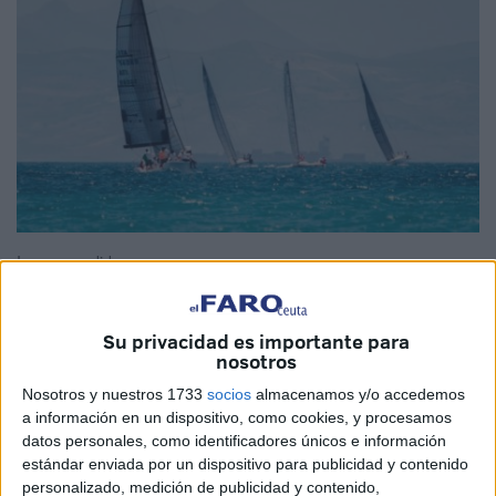
Imagen cedida
Su privacidad es importante para
nosotros
Récord de participación para la regata de crucero de altura
Straitchallenge
, que
cumple diez años
este sábado día 3
Nosotros y nuestros 1733
socios
almacenamos y/o accedemos
a información en un dispositivo, como cookies, y procesamos
de junio. Más de 40 embarcaciones y 300 regatistas se
datos personales, como identificadores únicos e información
retarán en una única jornada decisiva entre
Algeciras
,
estándar enviada por un dispositivo para publicidad y contenido
Tarifa y Ceuta, a lo largo de una travesía exigente y de
personalizado, medición de publicidad y contenido,